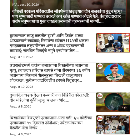
August 10, 2026
कोराडी प्रकल्प परिसरातील जीवघेण्या खड्ड्यात दोन बालकांचा बुडून मृत्यू!
पाय धुण्यासाठी पाण्यात उतरले अन् खोल पाण्यात ओढले गेले; कंत्राटदारावर
सदोष मनुष्यवधाचा गुन्हा दाखल करण्याची ग्रामस्थांची मागणी….
बुलढाण्यात काजू कतलीत बुरशी आणि जिवंत अळ्या
आढळल्याने खळबळ; रिलायन्स मॉलवर FDAची धडक!
ग्राहकाच्या तक्रारीनंतर अन्न व औषध प्रशासनाची
कारवाई; संशयित मिठाईचे नमुने प्रयोगशाळेत….
August 10, 2026
उत्तराखंडमध्ये कर्तव्य बजावताना चिखलीच्या जवानाचा
मृत्यू; हवालदार हरिदास कापसे यांना वीरमरण! ३६ वर्षीय
जवानाच्या निधनाने शेलसूरसह चिखली तालुक्यावर
शोककळा; मुलीच्या वाढदिवशीच हरपले पितृछत्र…
August 10, 2026
दुचाकीला धडक देऊन पळणारी कार विहिरीत कोसळली;
दोन महिलांचा दुर्दैवी मृत्यू, चालक गंभीर….
August 8, 2026
चिखलीच्या शिवसृष्टी प्रकल्पाला आता गती! ६५ कोटींच्या
प्रकल्पाचा १५ दिवसांत डीपीआर; पर्यटनमंत्र्यांच्या
बैठकीत मोठा निर्णय….
August 8, 2026