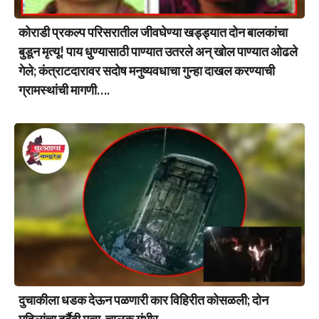
कोराडी प्रकल्प परिसरातील जीवघेण्या खड्ड्यात दोन बालकांचा
बुडून मृत्यू! पाय धुण्यासाठी पाण्यात उतरले अन् खोल पाण्यात ओढले
गेले; कंत्राटदारावर सदोष मनुष्यवधाचा गुन्हा दाखल करण्याची
ग्रामस्थांची मागणी….
दुचाकीला धडक देऊन पळणारी कार विहिरीत कोसळली; दोन