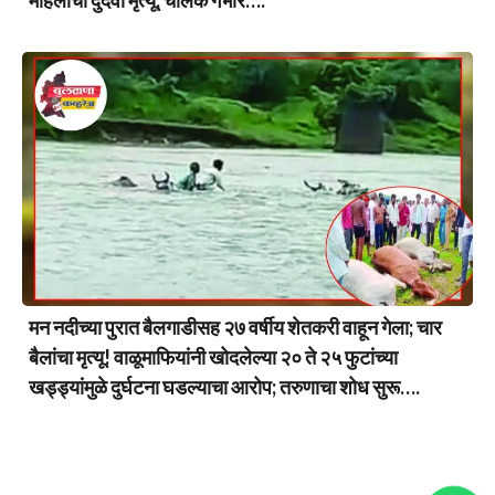
महिलांचा दुर्दैवी मृत्यू, चालक गंभीर….
मन नदीच्या पुरात बैलगाडीसह २७ वर्षीय शेतकरी वाहून गेला; चार
बैलांचा मृत्यू! वाळूमाफियांनी खोदलेल्या २० ते २५ फुटांच्या
खड्ड्यांमुळे दुर्घटना घडल्याचा आरोप; तरुणाचा शोध सुरू….