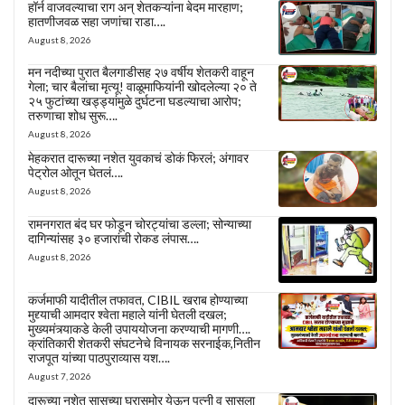
हॉर्न वाजवल्याचा राग अन् शेतकऱ्यांना बेदम मारहाण;
हातणीजवळ सहा जणांचा राडा….
August 8, 2026
मन नदीच्या पुरात बैलगाडीसह २७ वर्षीय शेतकरी वाहून
गेला; चार बैलांचा मृत्यू! वाळूमाफियांनी खोदलेल्या २० ते
२५ फुटांच्या खड्ड्यांमुळे दुर्घटना घडल्याचा आरोप;
तरुणाचा शोध सुरू….
August 8, 2026
मेहकरात दारूच्या नशेत युवकाचं डोकं फिरलं; अंगावर
पेट्रोल ओतून घेतलं….
August 8, 2026
रामनगरात बंद घर फोडून चोरट्यांचा डल्ला; सोन्याच्या
दागिन्यांसह ३० हजारांची रोकड लंपास….
August 8, 2026
कर्जमाफी यादीतील तफावत, CIBIL खराब होण्याच्या
मुद्द्याची आमदार श्वेता महाले यांनी घेतली दखल;
मुख्यमंत्र्याकडे केली उपाययोजना करण्याची मागणी….
क्रांतिकारी शेतकरी संघटनेचे विनायक सरनाईक,नितीन
राजपूत यांच्या पाठपुराव्यास यश….
August 7, 2026
दारूच्या नशेत सासूच्या घरासमोर येऊन पत्नी व सासूला