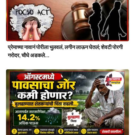
प्रेमाच्या नावानं पोरीला भुलवलं, लगीन लाऊन घेतलं; शेवटी पोरगी
गरोदर, चौघे अडकले…