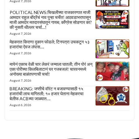
August 7, 2026
POLITICAL NEWS:चिखलीच्या राजकारणात माजी
आमदार राहुल बोंद्रेंचं नाव पुन्हा चर्चेत! आठवडाभरापासून
माजी आमदार मतदारसंघातून गायब; काँग्रेस सोडणार का?
की नुसती थील्लर चर्चा…!
August 7, 2026
मेहकरात किराणा दुकान फोडले; टिनपत्रा उचकटून ५३
हजारांचा ऐवज लंपास….
August 7, 2026
मायेनं एकाच वेळी चार लेकरं जन्माला घातली; तीन पोरं अन्
एका पोरीच्या किलबिलाटानं घर गजबजलं! चारवनमध्ये
अनोख्या बाळंतपणाची चर्चा!
August 7, 2026
BREAKING: जप्तीचे वॉरंट न बजावण्यासाठी १५
हजारांची लाच मागितली; १० हजार घेताना मेहकरचा
बेलीफ ACBच्या जाळ्यात….
August 6, 2026