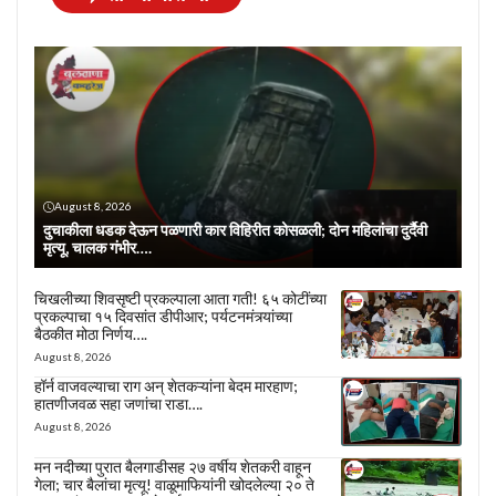
August 8, 2026
दुचाकीला धडक देऊन पळणारी कार विहिरीत कोसळली; दोन महिलांचा दुर्दैवी
मृत्यू, चालक गंभीर….
चिखलीच्या शिवसृष्टी प्रकल्पाला आता गती! ६५ कोटींच्या
प्रकल्पाचा १५ दिवसांत डीपीआर; पर्यटनमंत्र्यांच्या
बैठकीत मोठा निर्णय….
August 8, 2026
हॉर्न वाजवल्याचा राग अन् शेतकऱ्यांना बेदम मारहाण;
हातणीजवळ सहा जणांचा राडा….
August 8, 2026
मन नदीच्या पुरात बैलगाडीसह २७ वर्षीय शेतकरी वाहून
गेला; चार बैलांचा मृत्यू! वाळूमाफियांनी खोदलेल्या २० ते