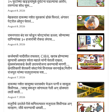
२५ फुटांच्या खड्ड्यांमुळे दुर्घटना घडल्याचा आरोप;
तरुणाचा शोध सुरू….
August 8, 2026
मेहकरात दारूच्या नशेत युवकाचं डोकं फिरलं; अंगावर
पेट्रोल ओतून घेतलं….
August 8, 2026
रामनगरात बंद घर फोडून चोरट्यांचा डल्ला; सोन्याच्या
दागिन्यांसह ३० हजारांची रोकड लंपास….
August 8, 2026
कर्जमाफी यादीतील तफावत, CIBIL खराब होण्याच्या
मुद्द्याची आमदार श्वेता महाले यांनी घेतली दखल;
मुख्यमंत्र्याकडे केली उपाययोजना करण्याची मागणी….
क्रांतिकारी शेतकरी संघटनेचे विनायक सरनाईक,नितीन
राजपूत यांच्या पाठपुराव्यास यश….
August 7, 2026
दारूच्या नशेत सासूच्या घरासमोर येऊन पत्नी व सासूला
शिवीगाळ…!सासू समजून सांगायला गेली अन् डोक्यात
लाठी काठी….
August 7, 2026
मजुरीचे उरलेले पैसे मागितल्यावर मजुराला शिवीगाळ अन्
मारहाण; जीवे मारण्याची धमकी….