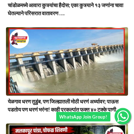
चांडोळमध्ये आवारा कुत्र्यांचा हैदोस; एका कुत्र्याने १३ जणांना चावा
घेतल्याने परिसरात वातावरण ….
येळगाव धरण तुडुंब, पण जिल्ह्यातली मोठी धरणं अर्ध्यावर; पाऊस
पडतोय पण धरणं भरंना! काही प्रकल्पांत फक्त ४० टक्के पाणी….
WhatsApp Join Group!