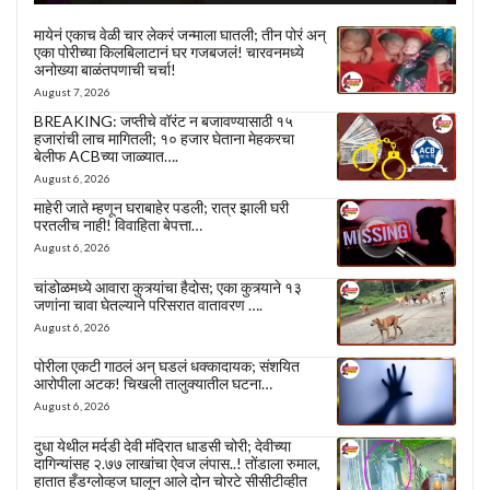
मायेनं एकाच वेळी चार लेकरं जन्माला घातली; तीन पोरं अन्
एका पोरीच्या किलबिलाटानं घर गजबजलं! चारवनमध्ये
अनोख्या बाळंतपणाची चर्चा!
August 7, 2026
BREAKING: जप्तीचे वॉरंट न बजावण्यासाठी १५
हजारांची लाच मागितली; १० हजार घेताना मेहकरचा
बेलीफ ACBच्या जाळ्यात….
August 6, 2026
माहेरी जाते म्हणून घराबाहेर पडली; रात्र झाली घरी
परतलीच नाही! विवाहिता बेपत्ता…
August 6, 2026
चांडोळमध्ये आवारा कुत्र्यांचा हैदोस; एका कुत्र्याने १३
जणांना चावा घेतल्याने परिसरात वातावरण ….
August 6, 2026
पोरीला एकटी गाठलं अन् घडलं धक्कादायक; संशयित
आरोपीला अटक! चिखली तालुक्यातील घटना…
August 6, 2026
दुधा येथील मर्दडी देवी मंदिरात धाडसी चोरी; देवीच्या
दागिन्यांसह २.७७ लाखांचा ऐवज लंपास..! तोंडाला रुमाल,
हातात हँडग्लोव्हज घालून आले दोन चोरटे सीसीटीव्हीत