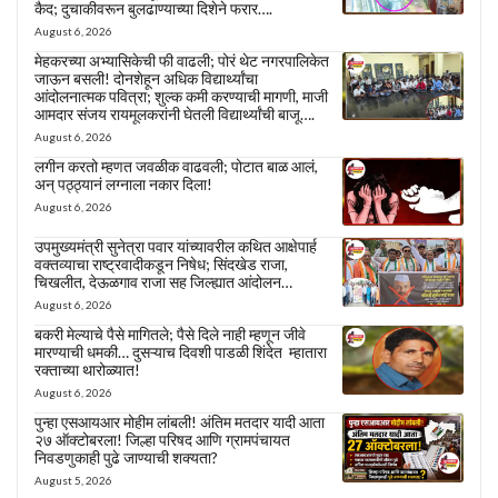
कैद; दुचाकीवरून बुलढाण्याच्या दिशेने फरार….
August 6, 2026
मेहकरच्या अभ्यासिकेची फी वाढली; पोरं थेट नगरपालिकेत
जाऊन बसली! दोनशेहून अधिक विद्यार्थ्यांचा
आंदोलनात्मक पवित्रा; शुल्क कमी करण्याची मागणी, माजी
आमदार संजय रायमूलकरांनी घेतली विद्यार्थ्यांची बाजू….
August 6, 2026
लगीन करतो म्हणत जवळीक वाढवली; पोटात बाळ आलं,
अन् पठ्ठ्यानं लग्नाला नकार दिला!
August 6, 2026
उपमुख्यमंत्री सुनेत्रा पवार यांच्यावरील कथित आक्षेपार्ह
वक्तव्याचा राष्ट्रवादीकडून निषेध; सिंदखेड राजा,
चिखलीत, देऊळगाव राजा सह जिल्ह्यात आंदोलन…
August 6, 2026
बकरी मेल्याचे पैसे मागितले; पैसे दिले नाही म्हणून जीवे
मारण्याची धमकी… दुसऱ्याच दिवशी पाडळी शिंदेत म्हातारा
रक्ताच्या थारोळ्यात!
August 6, 2026
पुन्हा एसआयआर मोहीम लांबली! अंतिम मतदार यादी आता
२७ ऑक्टोबरला! जिल्हा परिषद आणि ग्रामपंचायत
निवडणुकाही पुढे जाण्याची शक्यता?
August 5, 2026