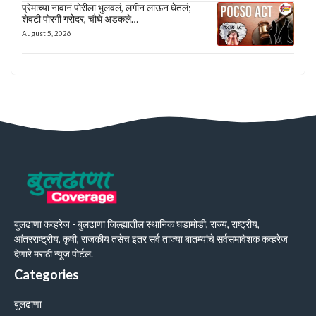
प्रेमाच्या नावानं पोरीला भुलवलं, लगीन लाऊन घेतलं;
शेवटी पोरगी गरोदर, चौघे अडकले…
August 5, 2026
बुलढाणा कव्हरेज - बुलढाणा जिल्ह्यातील स्थानिक घडामोडी, राज्य, राष्ट्रीय,
आंतरराष्ट्रीय, कृषी, राजकीय तसेच इतर सर्व ताज्या बातम्यांचे सर्वसमावेशक कव्हरेज
देणारे मराठी न्यूज पोर्टल.
Categories
बुलढाणा