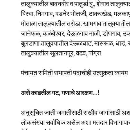
तालुक्यातील बावनबीर व पातुर्डा बु., शेगाव तालुक्य
बिस्वा, निमगाव, वडनेर भोलजी, टाकरखेड, मलकापू
मोताळा तालुक्यातील तरोडा, खामगाव तालुक्यातील 
जानेफळ, कळंबेश्वर, देऊळगाव माळी, डोणगाव, उकळी
बुलडाणा तालुक्यातील देऊळघाट, मासरूळ, धाड, र
तालुक्यातील सुलतानपूर, वढव, पांग्रा
पंचायत समिती सभापती पदाचीही उत्सुकता कायम
असे काढतील गट, गणाचे आरक्षण…!
अनुसूचित जाती जमातीसाठी राखीव जागांसाठी अशा 
लोकसंख्या सर्वाधिक असेल अशा मतदार विभागापासू