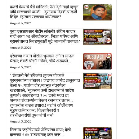
बकरी मेल्याचे पैसे मागितले; पैसे दिले नाही म्हणून
जीवे मारण्याची धमकी… दुसऱ्याच दिवशी पाडळी
शिंदेत म्हातारा रक्ताच्या थारोळ्यात!
August 6, 2026
पुन्हा एसआयआर मोहीम लांबली! अंतिम मतदार
यादी आता २७ ऑक्टोबरला! जिल्हा परिषद आणि
ग्रामपंचायत निवडणुकाही पुढे जाण्याची शक्यता?
August 5, 2026
प्रेमाच्या नावानं पोरीला भुलवलं, लगीन लाऊन
घेतलं; शेवटी पोरगी गरोदर, चौघे अडकले…
August 5, 2026
” शेतकरी नेते रविकांत तुपकर पोहचले
पूरग्रस्तांच्या बांधावर ! जळगाव जामोद तालुक्यात
केला १५ गावांचा दौरा,महसूल यंत्रणेला
खडसावले; ‘नुकसान कमी दाखवण्याचे आदेश
कुणाचे? आठवड्यात १०० टक्के मदत द्या,
अन्यथा शेतकऱ्यांना घेऊन रस्त्यावर उतरू…
तुपकरांचा कडक इशारा.! नद्यांचे खोलीकरण
युद्धपातळीवर करा, जिल्हाधिकारी व
तहसीलदारांशी तुपकरांची चर्चा
August 5, 2026
सिनगाव जहाँगीरमध्ये पोलिसांचा छापा; देशी
दारूच्या १४४ बाटल्यांसह कार जप्त….