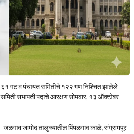
ची ६१ गट व पंचायत समितीचे १२२ गण निश्चित झालेले
त समिती सभापती पदाचे आरक्षण सोमवार, १३ ऑक्टोबर
-जळगाव जामोद तालुक्यातील पिंपळगाव काळे, संग्रामपूर