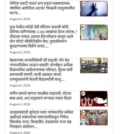
पोरीला एकटी गाठलं अन् घडलं धक्कादायक;
संशयित आरोपीला अटक! चिखली तालुक्यातील
घटना…
August 6, 2026
दुधा येथील मर्दडी देवी मंदिरात धाडसी चोरी;
देवीच्या दागिन्यांसह २.७७ लाखांचा ऐवज लंपास..!
तोंडाला रुमाल, हातात हँडग्लोव्हज घालून आले
दोन चोरटे सीसीटीव्हीत कैद; दुचाकीवरून
बुलढाण्याच्या दिशेने फरार….
August 6, 2026
मेहकरच्या अभ्यासिकेची फी वाढली; पोरं थेट
नगरपालिकेत जाऊन बसली! दोनशेहून अधिक
विद्यार्थ्यांचा आंदोलनात्मक पवित्रा; शुल्क कमी
करण्याची मागणी, माजी आमदार संजय
रायमूलकरांनी घेतली विद्यार्थ्यांची बाजू….
August 6, 2026
लगीन करतो म्हणत जवळीक वाढवली; पोटात
बाळ आलं, अन् पठ्ठ्यानं लग्नाला नकार दिला!
August 6, 2026
उपमुख्यमंत्री सुनेत्रा पवार यांच्यावरील कथित
आक्षेपार्ह वक्तव्याचा राष्ट्रवादीकडून निषेध;
सिंदखेड राजा, चिखलीत, देऊळगाव राजा सह
जिल्ह्यात आंदोलन…
August 6, 2026