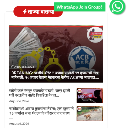
WhatsApp Join Group!
ताज्या बातम्या
August 6, 2026
BREAKING: जप्तीचे वॉरंट न बजावण्यासाठी १५ हजारांची लाच
मागितली; १० हजार घेताना मेहकरचा बेलीफ ACBच्या जाळ्यात….
माहेरी जाते म्हणून घराबाहेर पडली; रात्र झाली
घरी परतलीच नाही! विवाहिता बेपत्ता…
August 6, 2026
चांडोळमध्ये आवारा कुत्र्यांचा हैदोस; एका कुत्र्याने
१३ जणांना चावा घेतल्याने परिसरात वातावरण
….
August 6, 2026