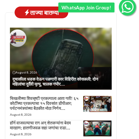
WhatsApp Join Group!
ताज्या बातम्या
August 8, 2026
दुचाकीला धडक देऊन पळणारी कार विहिरीत कोसळली; दोन
महिलांचा दुर्दैवी मृत्यू, चालक गंभीर….
चिखलीच्या शिवसृष्टी प्रकल्पाला आता गती! ६५
कोटींच्या प्रकल्पाचा १५ दिवसांत डीपीआर;
पर्यटनमंत्र्यांच्या बैठकीत मोठा निर्णय….
August 8, 2026
हॉर्न वाजवल्याचा राग अन् शेतकऱ्यांना बेदम
मारहाण; हातणीजवळ सहा जणांचा राडा….
August 8, 2026