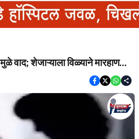
ामुळे वाद; शेजाऱ्याला विळ्याने मारहाण…