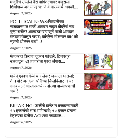
मजुरीचे उरलेले पैसे मागितल्यावर मजुराला
शिवीगाळ अन् मारहाण; जीवे मारण्याची धमकी….
August 7, 2026
POLITICAL NEWS:चिखलीच्या
राजकारणात माजी आमदार राहुल बोंद्रेंचं नाव
पुन्हा चर्चेत! आठवडाभरापासून माजी आमदार
मतदारसंघातून गायब; काँग्रेस सोडणार का? की
नुसती थील्लर चर्चा…!
August 7, 2026
मेहकरात किराणा दुकान फोडले; टिनपत्रा
उचकटून ५३ हजारांचा ऐवज लंपास….
August 7, 2026
मायेनं एकाच वेळी चार लेकरं जन्माला घातली;
तीन पोरं अन् एका पोरीच्या किलबिलाटानं घर
गजबजलं! चारवनमध्ये अनोख्या बाळंतपणाची
चर्चा!
August 7, 2026
BREAKING: जप्तीचे वॉरंट न बजावण्यासाठी
१५ हजारांची लाच मागितली; १० हजार घेताना
मेहकरचा बेलीफ ACBच्या जाळ्यात….
August 6, 2026