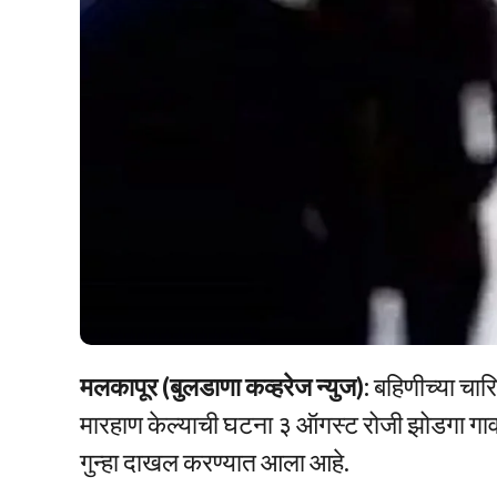
मलकापूर (बुलडाणा कव्हरेज न्युज):
बहिणीच्या चारि
मारहाण केल्याची घटना ३ ऑगस्ट रोजी झोडगा गा
गुन्हा दाखल करण्यात आला आहे.