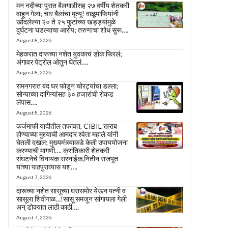
मन नदीच्या पुरात बैलगाडीसह २७ वर्षीय शेतकरी
वाहून गेला; चार बैलांचा मृत्यू! वाळूमाफियांनी
खोदलेल्या २० ते २५ फुटांच्या खड्ड्यांमुळे
दुर्घटना घडल्याचा आरोप; तरुणाचा शोध सुरू….
August 8, 2026
मेहकरात दारूच्या नशेत युवकाचं डोकं फिरलं;
अंगावर पेट्रोल ओतून घेतलं….
August 8, 2026
रामनगरात बंद घर फोडून चोरट्यांचा डल्ला;
सोन्याच्या दागिन्यांसह ३० हजारांची रोकड
लंपास….
August 8, 2026
कर्जमाफी यादीतील तफावत, CIBIL खराब
होण्याच्या मुद्द्याची आमदार श्वेता महाले यांनी
घेतली दखल; मुख्यमंत्र्याकडे केली उपाययोजना
करण्याची मागणी…. क्रांतिकारी शेतकरी
संघटनेचे विनायक सरनाईक,नितीन राजपूत
यांच्या पाठपुराव्यास यश….
August 7, 2026
दारूच्या नशेत सासूच्या घरासमोर येऊन पत्नी व
सासूला शिवीगाळ…!सासू समजून सांगायला गेली
अन् डोक्यात लाठी काठी….
August 7, 2026