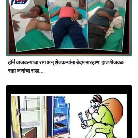
हॉर्न वाजवल्याचा राग अन् शेतकऱ्यांना बेदम मारहाण; हातणीजवळ
सहा जणांचा राडा….