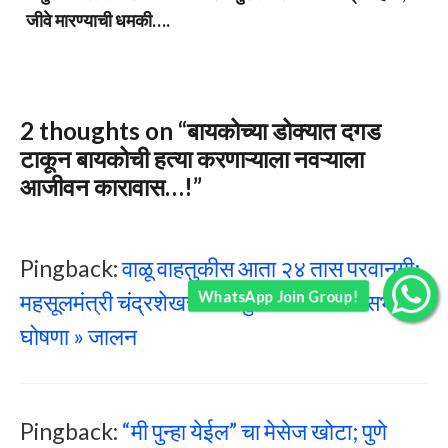
जीवे मारण्याची धमकी….
2 thoughts on “बायकोच्या डोक्यात दगड
टाकून बायकोची हत्या करणाऱ्याला नवऱ्याला
आजीवन कारावास…!”
Pingback:
वाळू वाहतुकीस आता २४ तास परवानगी;
WhatsApp Join Group!
महसूलमंत्री चंद्रशेखर बावनकुळे यांची विधानसभेत
घोषणा » जालन
Pingback:
“मी पुन्हा येईल” चा मेसेज खोटा; पुणे