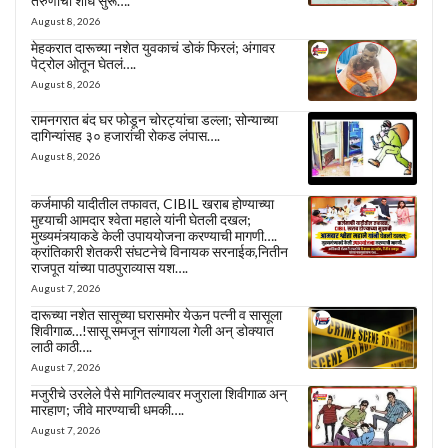
तरुणाचा शोध सुरू….
August 8, 2026
मेहकरात दारूच्या नशेत युवकाचं डोकं फिरलं; अंगावर
पेट्रोल ओतून घेतलं….
August 8, 2026
रामनगरात बंद घर फोडून चोरट्यांचा डल्ला; सोन्याच्या
दागिन्यांसह ३० हजारांची रोकड लंपास….
August 8, 2026
कर्जमाफी यादीतील तफावत, CIBIL खराब होण्याच्या
मुद्द्याची आमदार श्वेता महाले यांनी घेतली दखल;
मुख्यमंत्र्याकडे केली उपाययोजना करण्याची मागणी….
क्रांतिकारी शेतकरी संघटनेचे विनायक सरनाईक,नितीन
राजपूत यांच्या पाठपुराव्यास यश….
August 7, 2026
दारूच्या नशेत सासूच्या घरासमोर येऊन पत्नी व सासूला
शिवीगाळ…!सासू समजून सांगायला गेली अन् डोक्यात
लाठी काठी….
August 7, 2026
मजुरीचे उरलेले पैसे मागितल्यावर मजुराला शिवीगाळ अन्
मारहाण; जीवे मारण्याची धमकी….
August 7, 2026