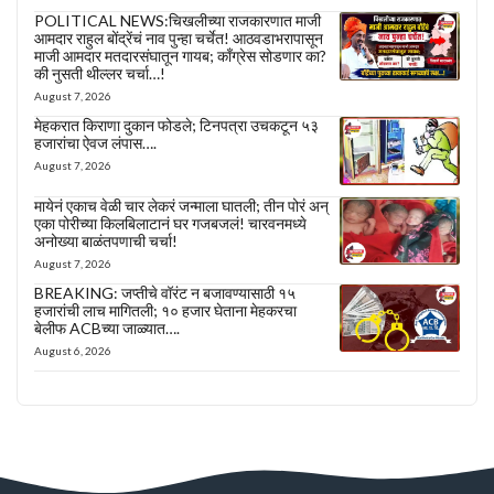
POLITICAL NEWS:चिखलीच्या राजकारणात माजी
आमदार राहुल बोंद्रेंचं नाव पुन्हा चर्चेत! आठवडाभरापासून
माजी आमदार मतदारसंघातून गायब; काँग्रेस सोडणार का?
की नुसती थील्लर चर्चा…!
August 7, 2026
मेहकरात किराणा दुकान फोडले; टिनपत्रा उचकटून ५३
हजारांचा ऐवज लंपास….
August 7, 2026
मायेनं एकाच वेळी चार लेकरं जन्माला घातली; तीन पोरं अन्
एका पोरीच्या किलबिलाटानं घर गजबजलं! चारवनमध्ये
अनोख्या बाळंतपणाची चर्चा!
August 7, 2026
BREAKING: जप्तीचे वॉरंट न बजावण्यासाठी १५
हजारांची लाच मागितली; १० हजार घेताना मेहकरचा
बेलीफ ACBच्या जाळ्यात….
August 6, 2026