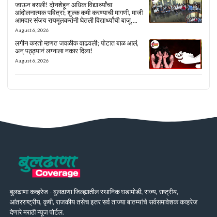
जाऊन बसली! दोनशेहून अधिक विद्यार्थ्यांचा
आंदोलनात्मक पवित्रा; शुल्क कमी करण्याची मागणी, माजी
आमदार संजय रायमूलकरांनी घेतली विद्यार्थ्यांची बाजू….
August 6, 2026
लगीन करतो म्हणत जवळीक वाढवली; पोटात बाळ आलं,
अन् पठ्ठ्यानं लग्नाला नकार दिला!
August 6, 2026
बुलढाणा कव्हरेज - बुलढाणा जिल्ह्यातील स्थानिक घडामोडी, राज्य, राष्ट्रीय,
आंतरराष्ट्रीय, कृषी, राजकीय तसेच इतर सर्व ताज्या बातम्यांचे सर्वसमावेशक कव्हरेज
देणारे मराठी न्यूज पोर्टल.