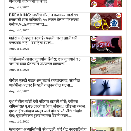
अनोख्या बाळंतपणाची चर्चा!
August 7, 2026
BREAKING: जप्तीचे वॉरंट न बजावण्यासाठी १५
हजारांची लाच मागितली; १० हजार घेताना मेहकरचा
बेलीफ ACBच्या जाळ्यात….
August 6, 2026
माहेरी जाते म्हणून घराबाहेर पडली; रात्र झाली घरी
परतलीच नाही! विवाहिता बेपत्ता…
August 6, 2026
चांडोळमध्ये आवारा कुत्र्यांचा हैदोस; एका कुत्र्याने १३
जणांना चावा घेतल्याने परिसरात वातावरण ….
August 6, 2026
पोरीला एकटी गाठलं अन् घडलं धक्कादायक; संशयित
आरोपीला अटक! चिखली तालुक्यातील घटना…
August 6, 2026
दुधा येथील मर्दडी देवी मंदिरात धाडसी चोरी; देवीच्या
दागिन्यांसह २.७७ लाखांचा ऐवज लंपास..! तोंडाला रुमाल,
हातात हँडग्लोव्हज घालून आले दोन चोरटे सीसीटीव्हीत
कैद; दुचाकीवरून बुलढाण्याच्या दिशेने फरार….
August 6, 2026
मेहकरच्या अभ्यासिकेची फी वाढली; पोरं थेट नगरपालिकेत