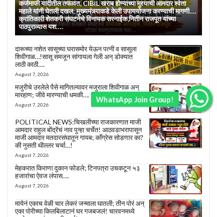
कर्जमाफी यादीतील तफावत, CIBIL खराब होण्याच्या मुद्द्याची आमदार श्वेता
महाले यांनी घेतली दखल; मुख्यमंत्र्याकडे केली उपाययोजना करण्याची मागणी….
क्रांतिकारी शेतकरी संघटनेचे विनायक सरनाईक,नितीन राजपूत यांच्या
पाठपुराव्यास यश….
दारूच्या नशेत सासूच्या घरासमोर येऊन पत्नी व सासूला
शिवीगाळ…!सासू समजून सांगायला गेली अन् डोक्यात
लाठी काठी….
August 7, 2026
मजुरीचे उरलेले पैसे मागितल्यावर मजुराला शिवीगाळ अन्
मारहाण; जीवे मारण्याची धमकी….
WhatsApp Join Group!
August 7, 2026
POLITICAL NEWS:चिखलीच्या राजकारणात माजी
आमदार राहुल बोंद्रेंचं नाव पुन्हा चर्चेत! आठवडाभरापासून
माजी आमदार मतदारसंघातून गायब; काँग्रेस सोडणार का?
की नुसती थील्लर चर्चा…!
August 7, 2026
मेहकरात किराणा दुकान फोडले; टिनपत्रा उचकटून ५३
हजारांचा ऐवज लंपास….
August 7, 2026
मायेनं एकाच वेळी चार लेकरं जन्माला घातली; तीन पोरं अन्
एका पोरीच्या किलबिलाटानं घर गजबजलं! चारवनमध्ये