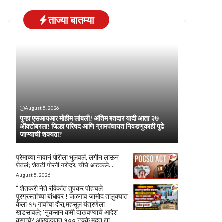
ताज्या बातम्या
August 5, 2026
पुन्हा एसआयआर मोहीम लांबली! अंतिम मतदार यादी आता २७
ऑक्टोबरला! जिल्हा परिषद आणि ग्रामपंचायत निवडणुकाही पुढे
जाण्याची शक्यता?
प्रेमाच्या नावानं पोरीला भुलवलं, लगीन लाऊन
घेतलं; शेवटी पोरगी गरोदर, चौघे अडकले…
August 5, 2026
” शेतकरी नेते रविकांत तुपकर पोहचले
पूरग्रस्तांच्या बांधावर ! जळगाव जामोद तालुक्यात
केला १५ गावांचा दौरा,महसूल यंत्रणेला
खडसावले; ‘नुकसान कमी दाखवण्याचे आदेश
कुणाचे? आठवड्यात १०० टक्के मदत द्या,