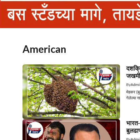
American
दशक्र
जखम
By
Admi
मेहकर (ब
गेलेल्या 
भारत-
बुलढा
By
Admi