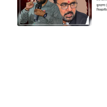
बुलढाणा (
जिल्ह्यात