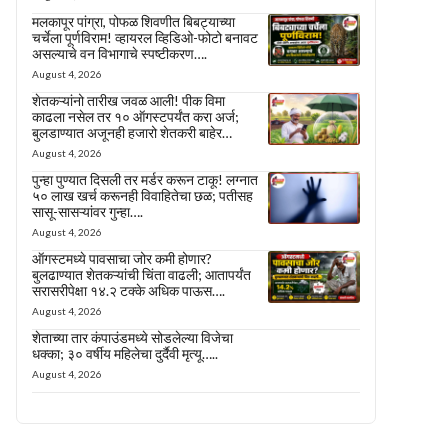
मलकापूर पांग्रा, पोफळ शिवणीत बिबट्याच्या
चर्चेला पूर्णविराम! व्हायरल व्हिडिओ-फोटो बनावट
असल्याचे वन विभागाचे स्पष्टीकरण….
August 4, 2026
शेतकऱ्यांनो तारीख जवळ आली! पीक विमा
काढला नसेल तर १० ऑगस्टपर्यंत करा अर्ज;
बुलडाण्यात अजूनही हजारो शेतकरी बाहेर…
August 4, 2026
पुन्हा पुण्यात दिसली तर मर्डर करून टाकू! लग्नात
५० लाख खर्च करूनही विवाहितेचा छळ; पतीसह
सासू-सासऱ्यांवर गुन्हा….
August 4, 2026
ऑगस्टमध्ये पावसाचा जोर कमी होणार?
बुलढाण्यात शेतकऱ्यांची चिंता वाढली; आतापर्यंत
सरासरीपेक्षा १४.२ टक्के अधिक पाऊस….
August 4, 2026
शेताच्या तार कंपाउंडमध्ये सोडलेल्या विजेचा
धक्का; ३० वर्षीय महिलेचा दुर्दैवी मृत्यू…..
August 4, 2026