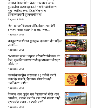
अन्यथा शेतकऱ्यांना घेऊन रस्त्यावर उतरू…
तुपकरांचा कडक इशारा.! नद्यांचे खोलीकरण
युद्धपातळीवर करा, जिल्हाधिकारी व
तहसीलदारांशी तुपकरांची चर्चा
August 5, 2026
सिनगाव जहाँगीरमध्ये पोलिसांचा छापा; देशी
दारूच्या १४४ बाटल्यांसह कार जप्त….
August 5, 2026
रानडुकराचा शेतात धुमाकूळ; हल्ल्यात दोन महिला
जखमी….
August 5, 2026
“आता बस झालं!” म्हणत परिचारिकांनी काम बंद
केलं; प्रलंबित मागण्यांसाठी बुलढाण्यात जोरदार
आंदोलन!
August 5, 2026
घरच्यांना काहीच न सांगता १९ वर्षांची पोरगी
घराबाहेर पडली; दिवसभर शोध घेऊनही
ठावठिकाणा लागेना…
August 5, 2026
येळगाव धरण तुडुंब, पण जिल्ह्यातली मोठी धरणं
अर्ध्यावर; पाऊस पडतोय पण धरणं भरंना! काही
प्रकल्पांत फक्त ४० टक्के पाणी….
August 5, 2026