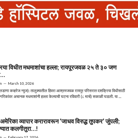
िया विधीत मधमाशांचा हल्ला; रायपूरजवळ २५ ते ३० जण
ी…
n
—
March 10, 2026
ुलडाणा कव्हरेज न्युज): तालुक्यातील हिवरा आश्रमजवळ रायपूर परिसरात दशक्रिया विधीसाठी
नागरिकांवर अचानक मधमाशांनी हल्ला केल्याची घटना रविवारी (८ मार्च) सकाळी घडली. या ...
अमेरिका व्यापार करारावरून ‘जाधव विरुद्ध तुपकर’ जुंपली;
ण्यात कलगीतुरा…!
n
—
February 17, 2026