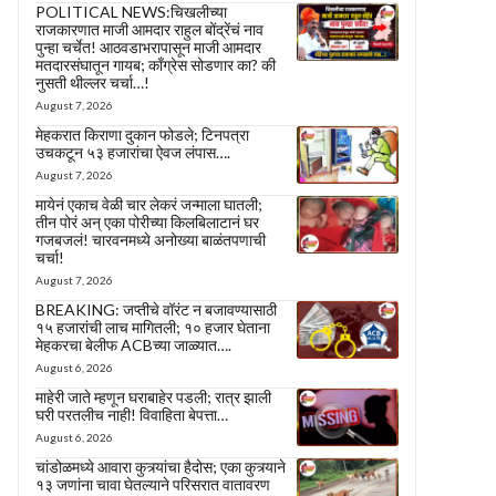
POLITICAL NEWS:चिखलीच्या
राजकारणात माजी आमदार राहुल बोंद्रेंचं नाव
पुन्हा चर्चेत! आठवडाभरापासून माजी आमदार
मतदारसंघातून गायब; काँग्रेस सोडणार का? की
नुसती थील्लर चर्चा…!
August 7, 2026
मेहकरात किराणा दुकान फोडले; टिनपत्रा
उचकटून ५३ हजारांचा ऐवज लंपास….
August 7, 2026
मायेनं एकाच वेळी चार लेकरं जन्माला घातली;
तीन पोरं अन् एका पोरीच्या किलबिलाटानं घर
गजबजलं! चारवनमध्ये अनोख्या बाळंतपणाची
चर्चा!
August 7, 2026
BREAKING: जप्तीचे वॉरंट न बजावण्यासाठी
१५ हजारांची लाच मागितली; १० हजार घेताना
मेहकरचा बेलीफ ACBच्या जाळ्यात….
August 6, 2026
माहेरी जाते म्हणून घराबाहेर पडली; रात्र झाली
घरी परतलीच नाही! विवाहिता बेपत्ता…
August 6, 2026
चांडोळमध्ये आवारा कुत्र्यांचा हैदोस; एका कुत्र्याने
१३ जणांना चावा घेतल्याने परिसरात वातावरण