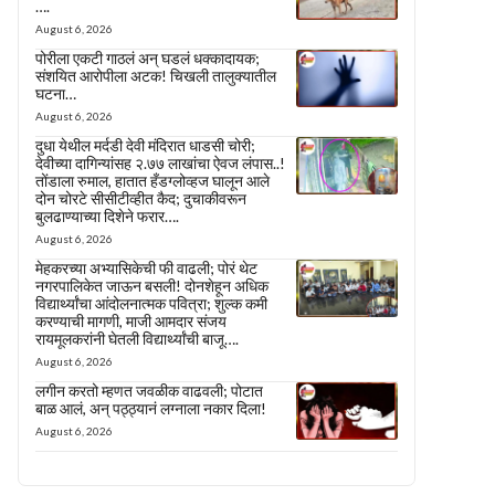
….
August 6, 2026
पोरीला एकटी गाठलं अन् घडलं धक्कादायक;
संशयित आरोपीला अटक! चिखली तालुक्यातील
घटना…
August 6, 2026
दुधा येथील मर्दडी देवी मंदिरात धाडसी चोरी;
देवीच्या दागिन्यांसह २.७७ लाखांचा ऐवज लंपास..!
तोंडाला रुमाल, हातात हँडग्लोव्हज घालून आले
दोन चोरटे सीसीटीव्हीत कैद; दुचाकीवरून
बुलढाण्याच्या दिशेने फरार….
August 6, 2026
मेहकरच्या अभ्यासिकेची फी वाढली; पोरं थेट
नगरपालिकेत जाऊन बसली! दोनशेहून अधिक
विद्यार्थ्यांचा आंदोलनात्मक पवित्रा; शुल्क कमी
करण्याची मागणी, माजी आमदार संजय
रायमूलकरांनी घेतली विद्यार्थ्यांची बाजू….
August 6, 2026
लगीन करतो म्हणत जवळीक वाढवली; पोटात
बाळ आलं, अन् पठ्ठ्यानं लग्नाला नकार दिला!
August 6, 2026