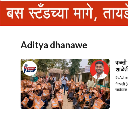
Aditya dhanawe
वळती 
शाळेती
By
Admi
चिखली (ब
वाढदिवस 