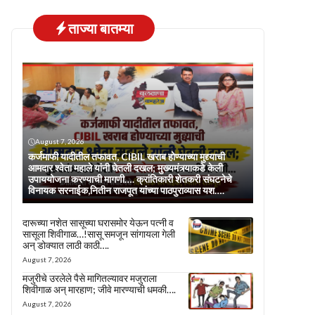
ताज्या बातम्या
August 7, 2026
कर्जमाफी यादीतील तफावत, CIBIL खराब होण्याच्या मुद्द्याची
आमदार श्वेता महाले यांनी घेतली दखल; मुख्यमंत्र्याकडे केली
उपाययोजना करण्याची मागणी…. क्रांतिकारी शेतकरी संघटनेचे
विनायक सरनाईक,नितीन राजपूत यांच्या पाठपुराव्यास यश….
दारूच्या नशेत सासूच्या घरासमोर येऊन पत्नी व
सासूला शिवीगाळ…!सासू समजून सांगायला गेली
अन् डोक्यात लाठी काठी….
August 7, 2026
मजुरीचे उरलेले पैसे मागितल्यावर मजुराला
शिवीगाळ अन् मारहाण; जीवे मारण्याची धमकी….
August 7, 2026