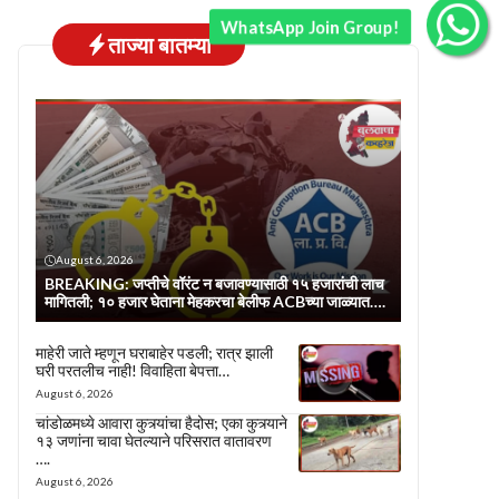
WhatsApp Join Group!
ताज्या बातम्या
August 6, 2026
BREAKING: जप्तीचे वॉरंट न बजावण्यासाठी १५ हजारांची लाच
मागितली; १० हजार घेताना मेहकरचा बेलीफ ACBच्या जाळ्यात….
माहेरी जाते म्हणून घराबाहेर पडली; रात्र झाली
घरी परतलीच नाही! विवाहिता बेपत्ता…
August 6, 2026
चांडोळमध्ये आवारा कुत्र्यांचा हैदोस; एका कुत्र्याने
१३ जणांना चावा घेतल्याने परिसरात वातावरण
….
August 6, 2026