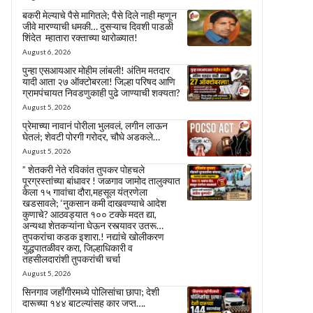
बकरी मेल्याचे पैसे मागितले; पैसे दिले नाही म्हणून
जीवे मारण्याची धमकी… दुसऱ्याच दिवशी पाडळी
शिंदेत म्हातारा रक्ताच्या थारोळ्यात!
August 6, 2026
पुन्हा एसआयआर मोहीम लांबली! अंतिम मतदार
यादी आता २७ ऑक्टोबरला! जिल्हा परिषद आणि
ग्रामपंचायत निवडणुकाही पुढे जाण्याची शक्यता?
August 5, 2026
प्रेमाच्या नावानं पोरीला भुलवलं, लगीन लाऊन
घेतलं; शेवटी पोरगी गरोदर, चौघे अडकले…
August 5, 2026
” शेतकरी नेते रविकांत तुपकर पोहचले
पूरग्रस्तांच्या बांधावर ! जळगाव जामोद तालुक्यात
केला १५ गावांचा दौरा,महसूल यंत्रणेला
खडसावले; ‘नुकसान कमी दाखवण्याचे आदेश
कुणाचे? आठवड्यात १०० टक्के मदत द्या,
अन्यथा शेतकऱ्यांना घेऊन रस्त्यावर उतरू…
तुपकरांचा कडक इशारा.! नद्यांचे खोलीकरण
युद्धपातळीवर करा, जिल्हाधिकारी व
तहसीलदारांशी तुपकरांची चर्चा
August 5, 2026
सिनगाव जहाँगीरमध्ये पोलिसांचा छापा; देशी
दारूच्या १४४ बाटल्यांसह कार जप्त….