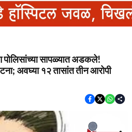
 पण पोलिसांच्या सापळ्यात अडकले!
टना; अवघ्या १२ तासांत तीन आरोपी