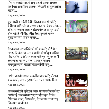
पोरीला एकटी गाठलं अन् घडलं धक्कादायक;
संशयित आरोपीला अटक! चिखली तालुक्यातील
घटना…
August 6, 2026
दुधा येथील मर्दडी देवी मंदिरात धाडसी चोरी;
देवीच्या दागिन्यांसह २.७७ लाखांचा ऐवज लंपास..!
तोंडाला रुमाल, हातात हँडग्लोव्हज घालून आले
दोन चोरटे सीसीटीव्हीत कैद; दुचाकीवरून
बुलढाण्याच्या दिशेने फरार….
August 6, 2026
मेहकरच्या अभ्यासिकेची फी वाढली; पोरं थेट
नगरपालिकेत जाऊन बसली! दोनशेहून अधिक
विद्यार्थ्यांचा आंदोलनात्मक पवित्रा; शुल्क कमी
करण्याची मागणी, माजी आमदार संजय
रायमूलकरांनी घेतली विद्यार्थ्यांची बाजू….
August 6, 2026
लगीन करतो म्हणत जवळीक वाढवली; पोटात
बाळ आलं, अन् पठ्ठ्यानं लग्नाला नकार दिला!
August 6, 2026
उपमुख्यमंत्री सुनेत्रा पवार यांच्यावरील कथित
आक्षेपार्ह वक्तव्याचा राष्ट्रवादीकडून निषेध;
सिंदखेड राजा, चिखलीत, देऊळगाव राजा सह
जिल्ह्यात आंदोलन…
August 6, 2026