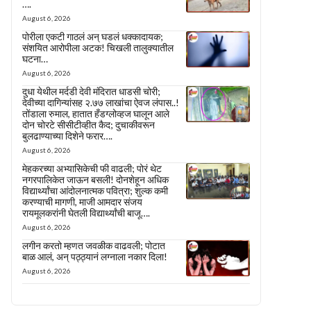
….
August 6, 2026
पोरीला एकटी गाठलं अन् घडलं धक्कादायक;
संशयित आरोपीला अटक! चिखली तालुक्यातील
घटना…
August 6, 2026
दुधा येथील मर्दडी देवी मंदिरात धाडसी चोरी;
देवीच्या दागिन्यांसह २.७७ लाखांचा ऐवज लंपास..!
तोंडाला रुमाल, हातात हँडग्लोव्हज घालून आले
दोन चोरटे सीसीटीव्हीत कैद; दुचाकीवरून
बुलढाण्याच्या दिशेने फरार….
August 6, 2026
मेहकरच्या अभ्यासिकेची फी वाढली; पोरं थेट
नगरपालिकेत जाऊन बसली! दोनशेहून अधिक
विद्यार्थ्यांचा आंदोलनात्मक पवित्रा; शुल्क कमी
करण्याची मागणी, माजी आमदार संजय
रायमूलकरांनी घेतली विद्यार्थ्यांची बाजू….
August 6, 2026
लगीन करतो म्हणत जवळीक वाढवली; पोटात
बाळ आलं, अन् पठ्ठ्यानं लग्नाला नकार दिला!
August 6, 2026