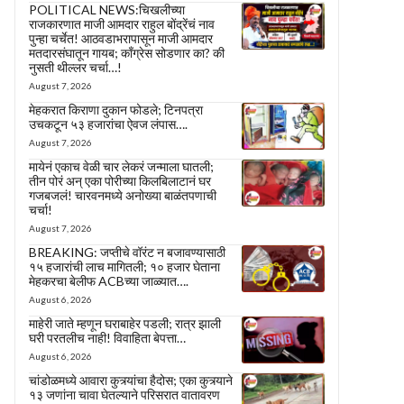
POLITICAL NEWS:चिखलीच्या
राजकारणात माजी आमदार राहुल बोंद्रेंचं नाव
पुन्हा चर्चेत! आठवडाभरापासून माजी आमदार
मतदारसंघातून गायब; काँग्रेस सोडणार का? की
नुसती थील्लर चर्चा…!
August 7, 2026
मेहकरात किराणा दुकान फोडले; टिनपत्रा
उचकटून ५३ हजारांचा ऐवज लंपास….
August 7, 2026
मायेनं एकाच वेळी चार लेकरं जन्माला घातली;
तीन पोरं अन् एका पोरीच्या किलबिलाटानं घर
गजबजलं! चारवनमध्ये अनोख्या बाळंतपणाची
चर्चा!
August 7, 2026
BREAKING: जप्तीचे वॉरंट न बजावण्यासाठी
१५ हजारांची लाच मागितली; १० हजार घेताना
मेहकरचा बेलीफ ACBच्या जाळ्यात….
August 6, 2026
माहेरी जाते म्हणून घराबाहेर पडली; रात्र झाली
घरी परतलीच नाही! विवाहिता बेपत्ता…
August 6, 2026
चांडोळमध्ये आवारा कुत्र्यांचा हैदोस; एका कुत्र्याने
१३ जणांना चावा घेतल्याने परिसरात वातावरण