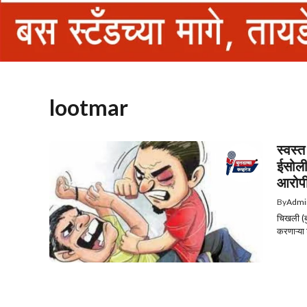
lootmar
स्वस्त
ईसोली
आरोपी
By
Admi
चिखली (बु
करणाऱ्या