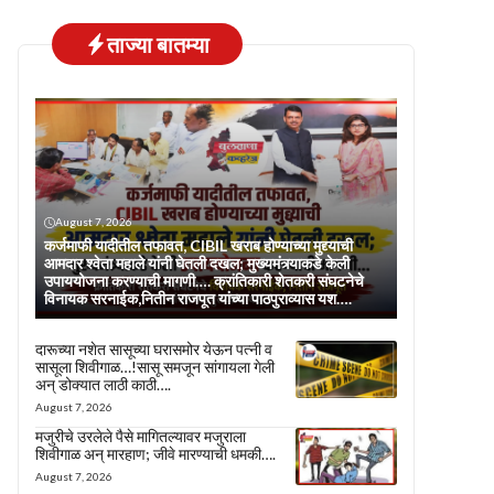
ताज्या बातम्या
August 7, 2026
कर्जमाफी यादीतील तफावत, CIBIL खराब होण्याच्या मुद्द्याची
आमदार श्वेता महाले यांनी घेतली दखल; मुख्यमंत्र्याकडे केली
उपाययोजना करण्याची मागणी…. क्रांतिकारी शेतकरी संघटनेचे
विनायक सरनाईक,नितीन राजपूत यांच्या पाठपुराव्यास यश….
दारूच्या नशेत सासूच्या घरासमोर येऊन पत्नी व
सासूला शिवीगाळ…!सासू समजून सांगायला गेली
अन् डोक्यात लाठी काठी….
August 7, 2026
मजुरीचे उरलेले पैसे मागितल्यावर मजुराला
शिवीगाळ अन् मारहाण; जीवे मारण्याची धमकी….
August 7, 2026