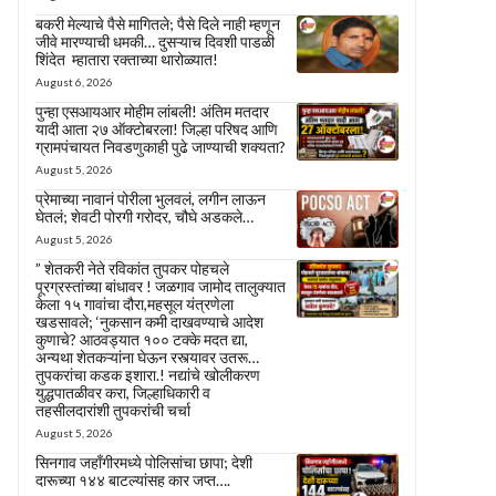
बकरी मेल्याचे पैसे मागितले; पैसे दिले नाही म्हणून
जीवे मारण्याची धमकी… दुसऱ्याच दिवशी पाडळी
शिंदेत म्हातारा रक्ताच्या थारोळ्यात!
August 6, 2026
पुन्हा एसआयआर मोहीम लांबली! अंतिम मतदार
यादी आता २७ ऑक्टोबरला! जिल्हा परिषद आणि
ग्रामपंचायत निवडणुकाही पुढे जाण्याची शक्यता?
August 5, 2026
प्रेमाच्या नावानं पोरीला भुलवलं, लगीन लाऊन
घेतलं; शेवटी पोरगी गरोदर, चौघे अडकले…
August 5, 2026
” शेतकरी नेते रविकांत तुपकर पोहचले
पूरग्रस्तांच्या बांधावर ! जळगाव जामोद तालुक्यात
केला १५ गावांचा दौरा,महसूल यंत्रणेला
खडसावले; ‘नुकसान कमी दाखवण्याचे आदेश
कुणाचे? आठवड्यात १०० टक्के मदत द्या,
अन्यथा शेतकऱ्यांना घेऊन रस्त्यावर उतरू…
तुपकरांचा कडक इशारा.! नद्यांचे खोलीकरण
युद्धपातळीवर करा, जिल्हाधिकारी व
तहसीलदारांशी तुपकरांची चर्चा
August 5, 2026
सिनगाव जहाँगीरमध्ये पोलिसांचा छापा; देशी
दारूच्या १४४ बाटल्यांसह कार जप्त….