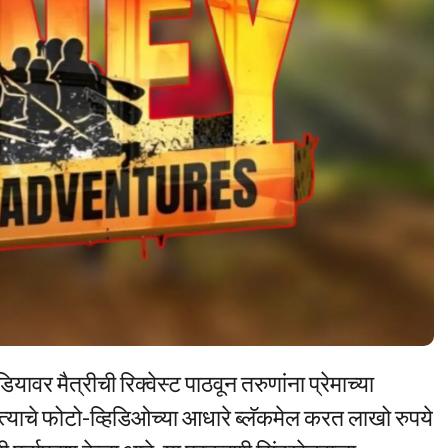
ावर मैत्रीची रिक्वेस्ट पाठवून तरुणांना प्रेमाच्या
्याचे फोटो-व्हिडिओच्या आधारे ब्लॅकमेल करत लाखो रुपये