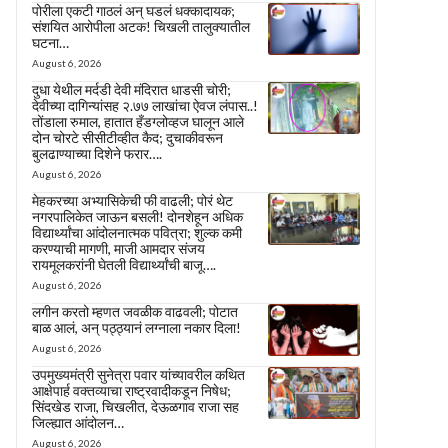
पोरीला एकटी गाठलं अन् घडलं धक्कादायक;
संशयित आरोपीला अटक! चिखली तालुक्यातील
घटना…
August 6, 2026
दुधा येथील मर्दडी देवी मंदिरात धाडसी चोरी;
देवीच्या दागिन्यांसह २.७७ लाखांचा ऐवज लंपास..!
तोंडाला रुमाल, हातात हँडग्लोव्हज घालून आले
दोन चोरटे सीसीटीव्हीत कैद; दुचाकीवरून
बुलढाण्याच्या दिशेने फरार….
August 6, 2026
मेहकरच्या अभ्यासिकेची फी वाढली; पोरं थेट
नगरपालिकेत जाऊन बसली! दोनशेहून अधिक
विद्यार्थ्यांचा आंदोलनात्मक पवित्रा; शुल्क कमी
करण्याची मागणी, माजी आमदार संजय
रायमूलकरांनी घेतली विद्यार्थ्यांची बाजू….
August 6, 2026
लगीन करतो म्हणत जवळीक वाढवली; पोटात
बाळ आलं, अन् पठ्ठ्यानं लग्नाला नकार दिला!
August 6, 2026
उपमुख्यमंत्री सुनेत्रा पवार यांच्यावरील कथित
आक्षेपार्ह वक्तव्याचा राष्ट्रवादीकडून निषेध;
सिंदखेड राजा, चिखलीत, देऊळगाव राजा सह
जिल्ह्यात आंदोलन…
August 6, 2026