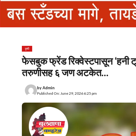
कृषी
फेसबुक फ्रेंड रिक्वेस्टपासून ‘हनी ट
तरुणीसह ६ जण अटकेत…
by
Admin
Published On: June 29, 2026 6:25 pm