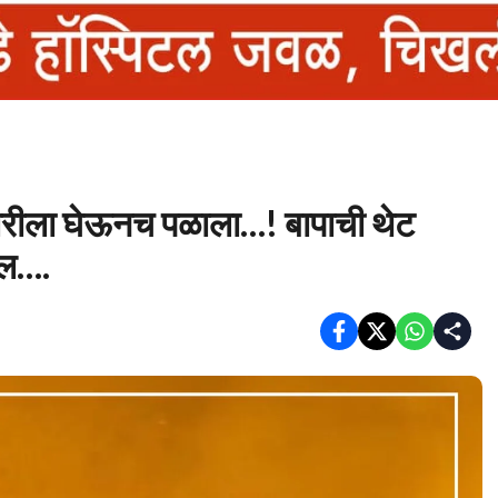
ोरीला घेऊनच पळाला…! बापाची थेट
खल….