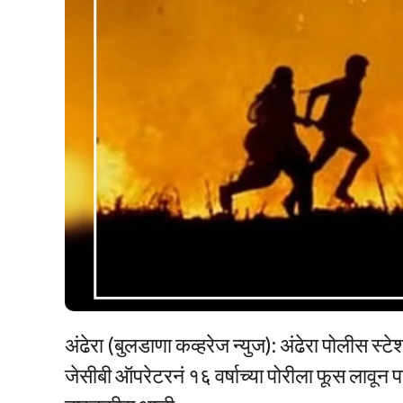
अंढेरा (बुलडाणा कव्हरेज न्युज): अंढेरा पोलीस स्ट
जेसीबी ऑपरेटरनं १६ वर्षाच्या पोरीला फूस लावून