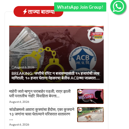
WhatsApp Join Group!
ताज्या बातम्या
August 6, 2026
BREAKING: जप्तीचे वॉरंट न बजावण्यासाठी १५ हजारांची लाच
मागितली; १० हजार घेताना मेहकरचा बेलीफ ACBच्या जाळ्यात….
माहेरी जाते म्हणून घराबाहेर पडली; रात्र झाली
घरी परतलीच नाही! विवाहिता बेपत्ता…
August 6, 2026
चांडोळमध्ये आवारा कुत्र्यांचा हैदोस; एका कुत्र्याने
१३ जणांना चावा घेतल्याने परिसरात वातावरण
….
August 6, 2026