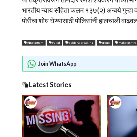
भारतीय न्याय संहिता कलम १३७(२) अन्वये गुन्ह
पोरीचा शोध घेण्यासाठी पोलिसांनी हालचाली वाढवल
#instagram
#viral
buldana breaking
crime
Maharashtra
Join WhatsApp
Latest Stories