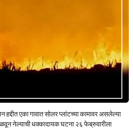
ेशन हद्दीत एका गावात सोलर प्लांटच्या कामावर असलेल्या
 पळवून नेल्याची धक्कादायक घटना २६ फेब्रुवारीला