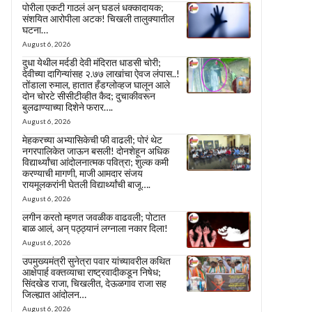
पोरीला एकटी गाठलं अन् घडलं धक्कादायक;
संशयित आरोपीला अटक! चिखली तालुक्यातील
घटना…
August 6, 2026
दुधा येथील मर्दडी देवी मंदिरात धाडसी चोरी;
देवीच्या दागिन्यांसह २.७७ लाखांचा ऐवज लंपास..!
तोंडाला रुमाल, हातात हँडग्लोव्हज घालून आले
दोन चोरटे सीसीटीव्हीत कैद; दुचाकीवरून
बुलढाण्याच्या दिशेने फरार….
August 6, 2026
मेहकरच्या अभ्यासिकेची फी वाढली; पोरं थेट
नगरपालिकेत जाऊन बसली! दोनशेहून अधिक
विद्यार्थ्यांचा आंदोलनात्मक पवित्रा; शुल्क कमी
करण्याची मागणी, माजी आमदार संजय
रायमूलकरांनी घेतली विद्यार्थ्यांची बाजू….
August 6, 2026
लगीन करतो म्हणत जवळीक वाढवली; पोटात
बाळ आलं, अन् पठ्ठ्यानं लग्नाला नकार दिला!
August 6, 2026
उपमुख्यमंत्री सुनेत्रा पवार यांच्यावरील कथित
आक्षेपार्ह वक्तव्याचा राष्ट्रवादीकडून निषेध;
सिंदखेड राजा, चिखलीत, देऊळगाव राजा सह
जिल्ह्यात आंदोलन…
August 6, 2026