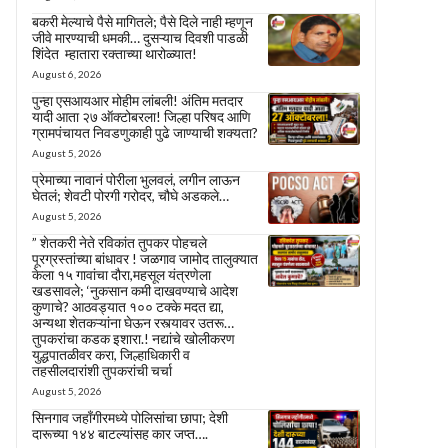
बकरी मेल्याचे पैसे मागितले; पैसे दिले नाही म्हणून
जीवे मारण्याची धमकी… दुसऱ्याच दिवशी पाडळी
शिंदेत म्हातारा रक्ताच्या थारोळ्यात!
August 6, 2026
पुन्हा एसआयआर मोहीम लांबली! अंतिम मतदार
यादी आता २७ ऑक्टोबरला! जिल्हा परिषद आणि
ग्रामपंचायत निवडणुकाही पुढे जाण्याची शक्यता?
August 5, 2026
प्रेमाच्या नावानं पोरीला भुलवलं, लगीन लाऊन
घेतलं; शेवटी पोरगी गरोदर, चौघे अडकले…
August 5, 2026
” शेतकरी नेते रविकांत तुपकर पोहचले
पूरग्रस्तांच्या बांधावर ! जळगाव जामोद तालुक्यात
केला १५ गावांचा दौरा,महसूल यंत्रणेला
खडसावले; ‘नुकसान कमी दाखवण्याचे आदेश
कुणाचे? आठवड्यात १०० टक्के मदत द्या,
अन्यथा शेतकऱ्यांना घेऊन रस्त्यावर उतरू…
तुपकरांचा कडक इशारा.! नद्यांचे खोलीकरण
युद्धपातळीवर करा, जिल्हाधिकारी व
तहसीलदारांशी तुपकरांची चर्चा
August 5, 2026
सिनगाव जहाँगीरमध्ये पोलिसांचा छापा; देशी
दारूच्या १४४ बाटल्यांसह कार जप्त….