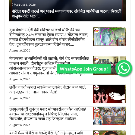
August 6, 2026
पोरीला एकटी गाठलं अन् घडलं धक्कादायक; संशयित आरोपीला अटक! चिखली
तालुक्यातील घटना…
दुधा येथील मर्दडी देवी मंदिरात धाडसी चोरी; देवीच्या
दागिन्यांसह २.७७ लाखांचा ऐवज लंपास..! तोंडाला रुमाल,
हातात हँडग्लोव्हज घालून आले दोन चोरटे सीसीटीव्हीत
कैद; दुचाकीवरून बुलढाण्याच्या दिशेने फरार….
August 6, 2026
मेहकरच्या अभ्यासिकेची फी वाढली; पोरं थेट नगरपालिकेत
जाऊन बसली! दोनशेहून अधिक विद्यार्थ्यांचा
आंदोलनात्मक पवित्रा; शुल्क कमी करण्याची मागणी, माजी
WhatsApp Join Group!
आमदार संजय रायमूलकरांनी घेतली विद्यार्थ्यांची बाजू….
August 6, 2026
लगीन करतो म्हणत जवळीक वाढवली; पोटात बाळ आलं,
अन् पठ्ठ्यानं लग्नाला नकार दिला!
August 6, 2026
उपमुख्यमंत्री सुनेत्रा पवार यांच्यावरील कथित आक्षेपार्ह
वक्तव्याचा राष्ट्रवादीकडून निषेध; सिंदखेड राजा,
चिखलीत, देऊळगाव राजा सह जिल्ह्यात आंदोलन…
August 6, 2026
बकरी मेल्याचे पैसे मागितले; पैसे दिले नाही म्हणून जीवे