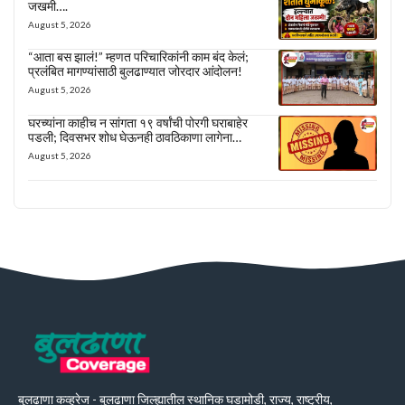
जखमी….
August 5, 2026
“आता बस झालं!” म्हणत परिचारिकांनी काम बंद केलं;
प्रलंबित मागण्यांसाठी बुलढाण्यात जोरदार आंदोलन!
August 5, 2026
घरच्यांना काहीच न सांगता १९ वर्षांची पोरगी घराबाहेर
पडली; दिवसभर शोध घेऊनही ठावठिकाणा लागेना…
August 5, 2026
बुलढाणा कव्हरेज - बुलढाणा जिल्ह्यातील स्थानिक घडामोडी, राज्य, राष्ट्रीय,