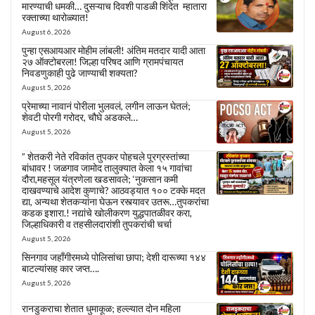
मारण्याची धमकी… दुसऱ्याच दिवशी पाडळी शिंदेत म्हातारा
रक्ताच्या थारोळ्यात!
August 6, 2026
पुन्हा एसआयआर मोहीम लांबली! अंतिम मतदार यादी आता
२७ ऑक्टोबरला! जिल्हा परिषद आणि ग्रामपंचायत
निवडणुकाही पुढे जाण्याची शक्यता?
August 5, 2026
प्रेमाच्या नावानं पोरीला भुलवलं, लगीन लाऊन घेतलं;
शेवटी पोरगी गरोदर, चौघे अडकले…
August 5, 2026
” शेतकरी नेते रविकांत तुपकर पोहचले पूरग्रस्तांच्या
बांधावर ! जळगाव जामोद तालुक्यात केला १५ गावांचा
दौरा,महसूल यंत्रणेला खडसावले; ‘नुकसान कमी
दाखवण्याचे आदेश कुणाचे? आठवड्यात १०० टक्के मदत
द्या, अन्यथा शेतकऱ्यांना घेऊन रस्त्यावर उतरू…तुपकरांचा
कडक इशारा.! नद्यांचे खोलीकरण युद्धपातळीवर करा,
जिल्हाधिकारी व तहसीलदारांशी तुपकरांची चर्चा
August 5, 2026
सिनगाव जहाँगीरमध्ये पोलिसांचा छापा; देशी दारूच्या १४४
बाटल्यांसह कार जप्त….
August 5, 2026
रानडुकराचा शेतात धुमाकूळ; हल्ल्यात दोन महिला