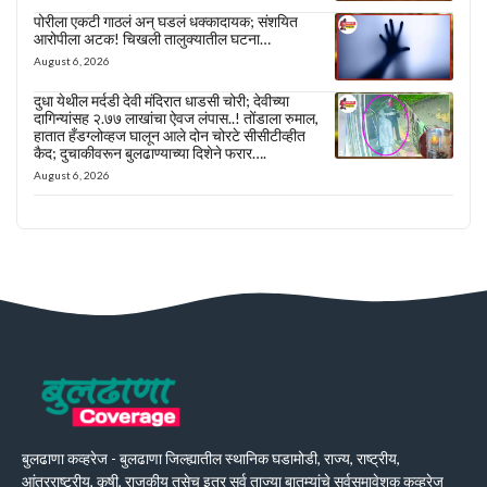
पोरीला एकटी गाठलं अन् घडलं धक्कादायक; संशयित
आरोपीला अटक! चिखली तालुक्यातील घटना…
August 6, 2026
दुधा येथील मर्दडी देवी मंदिरात धाडसी चोरी; देवीच्या
दागिन्यांसह २.७७ लाखांचा ऐवज लंपास..! तोंडाला रुमाल,
हातात हँडग्लोव्हज घालून आले दोन चोरटे सीसीटीव्हीत
कैद; दुचाकीवरून बुलढाण्याच्या दिशेने फरार….
August 6, 2026
बुलढाणा कव्हरेज - बुलढाणा जिल्ह्यातील स्थानिक घडामोडी, राज्य, राष्ट्रीय,
आंतरराष्ट्रीय, कृषी, राजकीय तसेच इतर सर्व ताज्या बातम्यांचे सर्वसमावेशक कव्हरेज