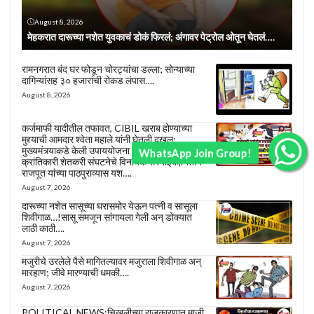
August 8, 2026
मेहकरात दारूच्या नशेत युवकाचं डोकं फिरलं; अंगावर पेट्रोल ओतून घेतलं….
रामनगरात बंद घर फोडून चोरट्यांचा डल्ला; सोन्याच्या
दागिन्यांसह ३० हजारांची रोकड लंपास….
August 8, 2026
कर्जमाफी यादीतील तफावत, CIBIL खराब होण्याच्या
मुद्द्याची आमदार श्वेता महाले यांनी घेतली दखल;
मुख्यमंत्र्याकडे केली उपाययोजना करण्याची मागणी….
WhatsApp Join Group!
क्रांतिकारी शेतकरी संघटनेचे विनायक सरनाईक,नितीन
राजपूत यांच्या पाठपुराव्यास यश….
August 7, 2026
दारूच्या नशेत सासूच्या घरासमोर येऊन पत्नी व सासूला
शिवीगाळ…!सासू समजून सांगायला गेली अन् डोक्यात
लाठी काठी….
August 7, 2026
मजुरीचे उरलेले पैसे मागितल्यावर मजुराला शिवीगाळ अन्
मारहाण; जीवे मारण्याची धमकी….
August 7, 2026
POLITICAL NEWS:चिखलीच्या राजकारणात माजी