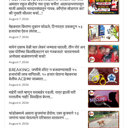
आमदार राहुल बोंद्रेंचं नाव पुन्हा चर्चेत! आठवडाभरापासून
माजी आमदार मतदारसंघातून गायब; काँग्रेस सोडणार का?
की नुसती थील्लर चर्चा…!
August 7, 2026
मेहकरात किराणा दुकान फोडले; टिनपत्रा उचकटून ५३
हजारांचा ऐवज लंपास….
August 7, 2026
मायेनं एकाच वेळी चार लेकरं जन्माला घातली; तीन पोरं अन्
एका पोरीच्या किलबिलाटानं घर गजबजलं! चारवनमध्ये
अनोख्या बाळंतपणाची चर्चा!
August 7, 2026
BREAKING: जप्तीचे वॉरंट न बजावण्यासाठी १५
हजारांची लाच मागितली; १० हजार घेताना मेहकरचा
बेलीफ ACBच्या जाळ्यात….
August 6, 2026
माहेरी जाते म्हणून घराबाहेर पडली; रात्र झाली घरी
परतलीच नाही! विवाहिता बेपत्ता…
August 6, 2026
चांडोळमध्ये आवारा कुत्र्यांचा हैदोस; एका कुत्र्याने १३
जणांना चावा घेतल्याने परिसरात वातावरण ….
August 6, 2026