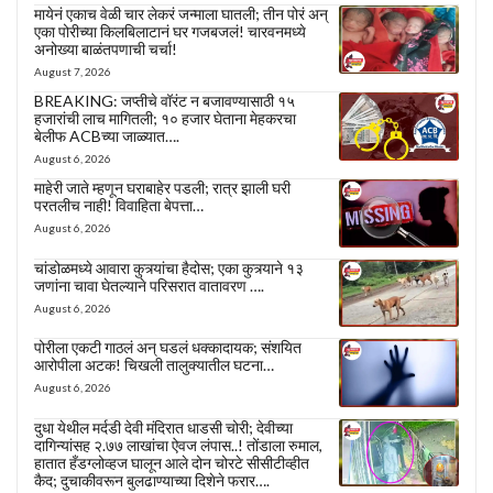
मायेनं एकाच वेळी चार लेकरं जन्माला घातली; तीन पोरं अन्
एका पोरीच्या किलबिलाटानं घर गजबजलं! चारवनमध्ये
अनोख्या बाळंतपणाची चर्चा!
August 7, 2026
BREAKING: जप्तीचे वॉरंट न बजावण्यासाठी १५
हजारांची लाच मागितली; १० हजार घेताना मेहकरचा
बेलीफ ACBच्या जाळ्यात….
August 6, 2026
माहेरी जाते म्हणून घराबाहेर पडली; रात्र झाली घरी
परतलीच नाही! विवाहिता बेपत्ता…
August 6, 2026
चांडोळमध्ये आवारा कुत्र्यांचा हैदोस; एका कुत्र्याने १३
जणांना चावा घेतल्याने परिसरात वातावरण ….
August 6, 2026
पोरीला एकटी गाठलं अन् घडलं धक्कादायक; संशयित
आरोपीला अटक! चिखली तालुक्यातील घटना…
August 6, 2026
दुधा येथील मर्दडी देवी मंदिरात धाडसी चोरी; देवीच्या
दागिन्यांसह २.७७ लाखांचा ऐवज लंपास..! तोंडाला रुमाल,
हातात हँडग्लोव्हज घालून आले दोन चोरटे सीसीटीव्हीत
कैद; दुचाकीवरून बुलढाण्याच्या दिशेने फरार….