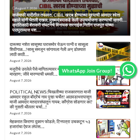
August 7, 2026
कर्जमाफी यादीतील तफावत, CIBIL खराब होण्याच्या मुद्द्याची आमदार श्वेता
महाले यांनी घेतली दखल; मुख्यमंत्र्याकडे केली उपाययोजना करण्याची मागणी….
क्रांतिकारी शेतकरी संघटनेचे विनायक सरनाईक,नितीन राजपूत यांच्या
पाठपुराव्यास यश….
दारूच्या नशेत सासूच्या घरासमोर येऊन पत्नी व सासूला
शिवीगाळ…!सासू समजून सांगायला गेली अन् डोक्यात
लाठी काठी….
August 7, 2026
मजुरीचे उरलेले पैसे मागितल्यावर मजुराला शिवीगाळ अन्
WhatsApp Join Group!
मारहाण; जीवे मारण्याची धमकी….
August 7, 2026
POLITICAL NEWS:चिखलीच्या राजकारणात माजी
आमदार राहुल बोंद्रेंचं नाव पुन्हा चर्चेत! आठवडाभरापासून
माजी आमदार मतदारसंघातून गायब; काँग्रेस सोडणार का?
की नुसती थील्लर चर्चा…!
August 7, 2026
मेहकरात किराणा दुकान फोडले; टिनपत्रा उचकटून ५३
हजारांचा ऐवज लंपास….
August 7, 2026