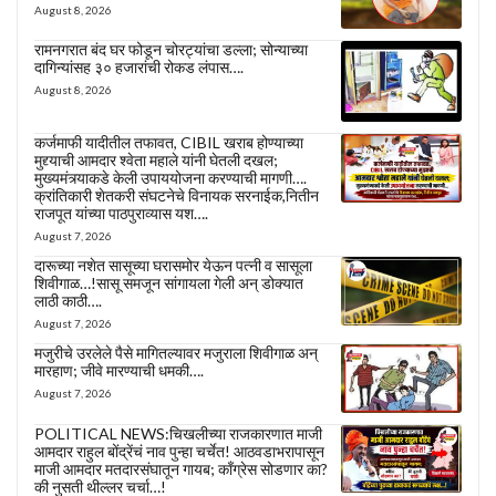
August 8, 2026
रामनगरात बंद घर फोडून चोरट्यांचा डल्ला; सोन्याच्या
दागिन्यांसह ३० हजारांची रोकड लंपास….
August 8, 2026
कर्जमाफी यादीतील तफावत, CIBIL खराब होण्याच्या
मुद्द्याची आमदार श्वेता महाले यांनी घेतली दखल;
मुख्यमंत्र्याकडे केली उपाययोजना करण्याची मागणी….
क्रांतिकारी शेतकरी संघटनेचे विनायक सरनाईक,नितीन
राजपूत यांच्या पाठपुराव्यास यश….
August 7, 2026
दारूच्या नशेत सासूच्या घरासमोर येऊन पत्नी व सासूला
शिवीगाळ…!सासू समजून सांगायला गेली अन् डोक्यात
लाठी काठी….
August 7, 2026
मजुरीचे उरलेले पैसे मागितल्यावर मजुराला शिवीगाळ अन्
मारहाण; जीवे मारण्याची धमकी….
August 7, 2026
POLITICAL NEWS:चिखलीच्या राजकारणात माजी
आमदार राहुल बोंद्रेंचं नाव पुन्हा चर्चेत! आठवडाभरापासून
माजी आमदार मतदारसंघातून गायब; काँग्रेस सोडणार का?
की नुसती थील्लर चर्चा…!