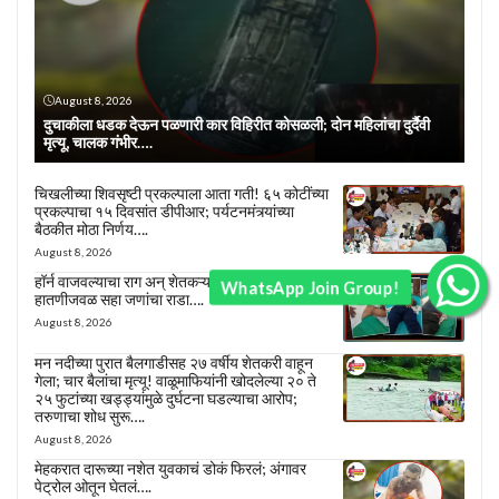
August 8, 2026
दुचाकीला धडक देऊन पळणारी कार विहिरीत कोसळली; दोन महिलांचा दुर्दैवी
मृत्यू, चालक गंभीर….
चिखलीच्या शिवसृष्टी प्रकल्पाला आता गती! ६५ कोटींच्या
प्रकल्पाचा १५ दिवसांत डीपीआर; पर्यटनमंत्र्यांच्या
बैठकीत मोठा निर्णय….
August 8, 2026
हॉर्न वाजवल्याचा राग अन् शेतकऱ्यांना बेदम मारहाण;
WhatsApp Join Group!
हातणीजवळ सहा जणांचा राडा….
August 8, 2026
मन नदीच्या पुरात बैलगाडीसह २७ वर्षीय शेतकरी वाहून
गेला; चार बैलांचा मृत्यू! वाळूमाफियांनी खोदलेल्या २० ते
२५ फुटांच्या खड्ड्यांमुळे दुर्घटना घडल्याचा आरोप;
तरुणाचा शोध सुरू….
August 8, 2026
मेहकरात दारूच्या नशेत युवकाचं डोकं फिरलं; अंगावर
पेट्रोल ओतून घेतलं….