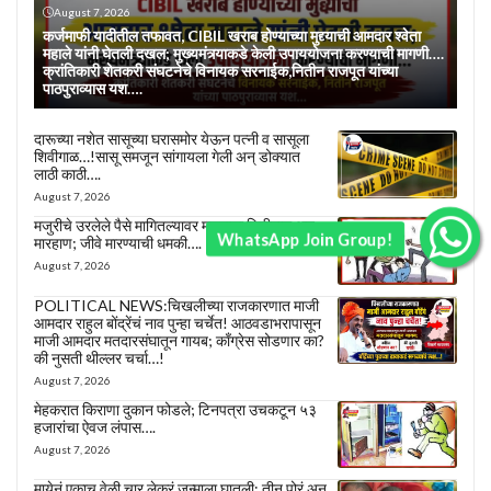
August 7, 2026
कर्जमाफी यादीतील तफावत, CIBIL खराब होण्याच्या मुद्द्याची आमदार श्वेता
महाले यांनी घेतली दखल; मुख्यमंत्र्याकडे केली उपाययोजना करण्याची मागणी….
क्रांतिकारी शेतकरी संघटनेचे विनायक सरनाईक,नितीन राजपूत यांच्या
पाठपुराव्यास यश….
दारूच्या नशेत सासूच्या घरासमोर येऊन पत्नी व सासूला
शिवीगाळ…!सासू समजून सांगायला गेली अन् डोक्यात
लाठी काठी….
August 7, 2026
मजुरीचे उरलेले पैसे मागितल्यावर मजुराला शिवीगाळ अन्
WhatsApp Join Group!
मारहाण; जीवे मारण्याची धमकी….
August 7, 2026
POLITICAL NEWS:चिखलीच्या राजकारणात माजी
आमदार राहुल बोंद्रेंचं नाव पुन्हा चर्चेत! आठवडाभरापासून
माजी आमदार मतदारसंघातून गायब; काँग्रेस सोडणार का?
की नुसती थील्लर चर्चा…!
August 7, 2026
मेहकरात किराणा दुकान फोडले; टिनपत्रा उचकटून ५३
हजारांचा ऐवज लंपास….
August 7, 2026
मायेनं एकाच वेळी चार लेकरं जन्माला घातली; तीन पोरं अन्