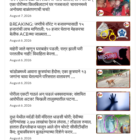
एका पोरीच्या किलबिलाटानं घर गजबजलं! चारवनमध्ये
अनोख्या बाळंतपणाची चर्चा!
August 7, 2026
BREAKING: जप्तीचे वॉरंट न बजावण्यासाठी १५
हजारांची लाच मागितली; १० हजार घेताना मेहकरचा
बेलीफ ACBच्या जाळ्यात….
August 6, 2026
माहेरी जाते म्हणून घराबाहेर पडली; रात्र झाली घरी
परतलीच नाही! विवाहिता बेपत्ता…
August 6, 2026
चांडोळमध्ये आवारा कुत्र्यांचा हैदोस; एका कुत्र्याने १३
जणांना चावा घेतल्याने परिसरात वातावरण ….
August 6, 2026
पोरीला एकटी गाठलं अन् घडलं धक्कादायक; संशयित
आरोपीला अटक! चिखली तालुक्यातील घटना…
August 6, 2026
दुधा येथील मर्दडी देवी मंदिरात धाडसी चोरी; देवीच्या
दागिन्यांसह २.७७ लाखांचा ऐवज लंपास..! तोंडाला रुमाल,
हातात हँडग्लोव्हज घालून आले दोन चोरटे सीसीटीव्हीत
कैद; दुचाकीवरून बुलढाण्याच्या दिशेने फरार….
August 6, 2026