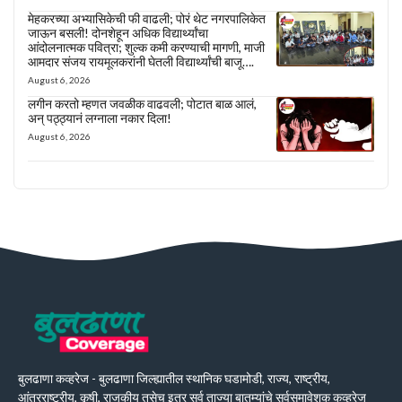
मेहकरच्या अभ्यासिकेची फी वाढली; पोरं थेट नगरपालिकेत
जाऊन बसली! दोनशेहून अधिक विद्यार्थ्यांचा
आंदोलनात्मक पवित्रा; शुल्क कमी करण्याची मागणी, माजी
आमदार संजय रायमूलकरांनी घेतली विद्यार्थ्यांची बाजू….
August 6, 2026
लगीन करतो म्हणत जवळीक वाढवली; पोटात बाळ आलं,
अन् पठ्ठ्यानं लग्नाला नकार दिला!
August 6, 2026
बुलढाणा कव्हरेज - बुलढाणा जिल्ह्यातील स्थानिक घडामोडी, राज्य, राष्ट्रीय,
आंतरराष्ट्रीय, कृषी, राजकीय तसेच इतर सर्व ताज्या बातम्यांचे सर्वसमावेशक कव्हरेज