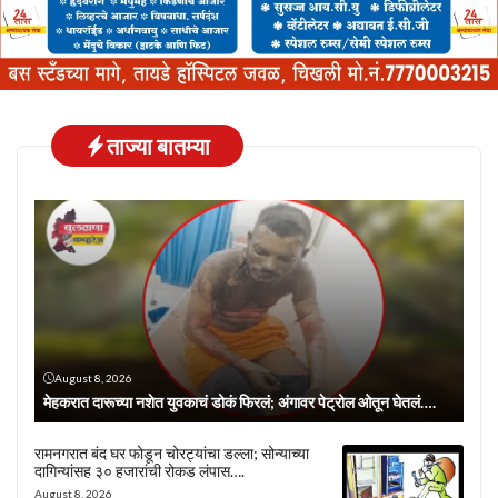
ताज्या बातम्या
August 8, 2026
मेहकरात दारूच्या नशेत युवकाचं डोकं फिरलं; अंगावर पेट्रोल ओतून घेतलं….
रामनगरात बंद घर फोडून चोरट्यांचा डल्ला; सोन्याच्या
दागिन्यांसह ३० हजारांची रोकड लंपास….
August 8, 2026