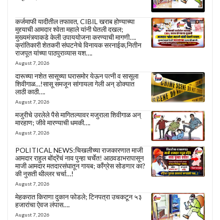
कर्जमाफी यादीतील तफावत, CIBIL खराब होण्याच्या
मुद्द्याची आमदार श्वेता महाले यांनी घेतली दखल;
मुख्यमंत्र्याकडे केली उपाययोजना करण्याची मागणी….
क्रांतिकारी शेतकरी संघटनेचे विनायक सरनाईक,नितीन
राजपूत यांच्या पाठपुराव्यास यश….
August 7, 2026
दारूच्या नशेत सासूच्या घरासमोर येऊन पत्नी व सासूला
शिवीगाळ…!सासू समजून सांगायला गेली अन् डोक्यात
लाठी काठी….
August 7, 2026
मजुरीचे उरलेले पैसे मागितल्यावर मजुराला शिवीगाळ अन्
मारहाण; जीवे मारण्याची धमकी….
August 7, 2026
POLITICAL NEWS:चिखलीच्या राजकारणात माजी
आमदार राहुल बोंद्रेंचं नाव पुन्हा चर्चेत! आठवडाभरापासून
माजी आमदार मतदारसंघातून गायब; काँग्रेस सोडणार का?
की नुसती थील्लर चर्चा…!
August 7, 2026
मेहकरात किराणा दुकान फोडले; टिनपत्रा उचकटून ५३
हजारांचा ऐवज लंपास….
August 7, 2026