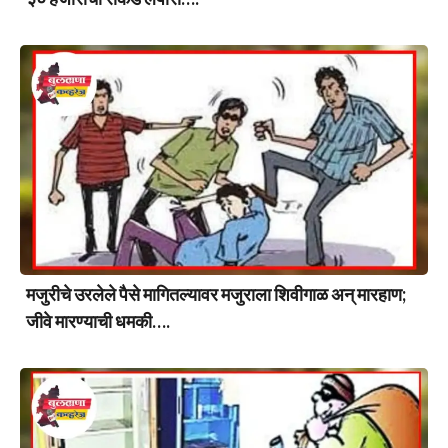
मजुरीचे उरलेले पैसे मागितल्यावर मजुराला शिवीगाळ अन् मारहाण;
जीवे मारण्याची धमकी….