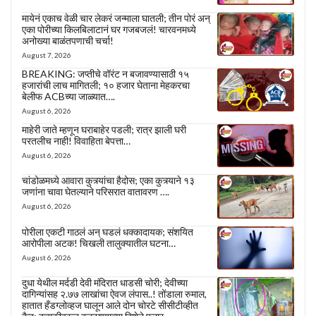
मायेनं एकाच वेळी चार लेकरं जन्माला घातली; तीन पोरं अन्
एका पोरीच्या किलबिलाटानं घर गजबजलं! चारवनमध्ये
अनोख्या बाळंतपणाची चर्चा!
August 7, 2026
BREAKING: जप्तीचे वॉरंट न बजावण्यासाठी १५
हजारांची लाच मागितली; १० हजार घेताना मेहकरचा
बेलीफ ACBच्या जाळ्यात….
August 6, 2026
माहेरी जाते म्हणून घराबाहेर पडली; रात्र झाली घरी
परतलीच नाही! विवाहिता बेपत्ता…
August 6, 2026
चांडोळमध्ये आवारा कुत्र्यांचा हैदोस; एका कुत्र्याने १३
जणांना चावा घेतल्याने परिसरात वातावरण ….
August 6, 2026
पोरीला एकटी गाठलं अन् घडलं धक्कादायक; संशयित
आरोपीला अटक! चिखली तालुक्यातील घटना…
August 6, 2026
दुधा येथील मर्दडी देवी मंदिरात धाडसी चोरी; देवीच्या
दागिन्यांसह २.७७ लाखांचा ऐवज लंपास..! तोंडाला रुमाल,
हातात हँडग्लोव्हज घालून आले दोन चोरटे सीसीटीव्हीत