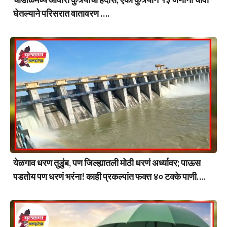
घेतल्याने परिसरात वातावरण ….
येळगाव धरण तुडुंब, पण जिल्ह्यातली मोठी धरणं अर्ध्यावर; पाऊस
पडतोय पण धरणं भरंना! काही प्रकल्पांत फक्त ४० टक्के पाणी….