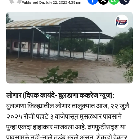
Published On: July 22, 2025 4:38 pm
लोणार (दिपक कायंदे- बुलडाणा कव्हरेज न्युज):
बुलडाणा जिल्ह्यातील लोणार तालुक्यात आज, २२ जुलै
२०२५ रोजी पहाटे ३ वाजेपासून मुसळधार पावसाने
पुन्हा एकदा हाहाकार माजवला आहे. ढगफुटीसदृश या
पावसामुळे नदी-नाले तुडुंब भरले असून, शेकडो हेक्टर