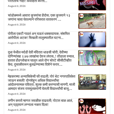
परतलीच नाही! विवाहिता बेपत्ता…
August 6, 2026
चांडोळमध्ये आवारा कुत्र्यांचा हैदोस; एका कुत्र्याने १३
जणांना चावा घेतल्याने परिसरात वातावरण ….
August 6, 2026
पोरीला एकटी गाठलं अन् घडलं धक्कादायक; संशयित
आरोपीला अटक! चिखली तालुक्यातील घटना…
August 6, 2026
दुधा येथील मर्दडी देवी मंदिरात धाडसी चोरी; देवीच्या
दागिन्यांसह २.७७ लाखांचा ऐवज लंपास..! तोंडाला रुमाल,
हातात हँडग्लोव्हज घालून आले दोन चोरटे सीसीटीव्हीत
कैद; दुचाकीवरून बुलढाण्याच्या दिशेने फरार….
August 6, 2026
मेहकरच्या अभ्यासिकेची फी वाढली; पोरं थेट नगरपालिकेत
जाऊन बसली! दोनशेहून अधिक विद्यार्थ्यांचा
आंदोलनात्मक पवित्रा; शुल्क कमी करण्याची मागणी, माजी
आमदार संजय रायमूलकरांनी घेतली विद्यार्थ्यांची बाजू….
August 6, 2026
लगीन करतो म्हणत जवळीक वाढवली; पोटात बाळ आलं,
अन् पठ्ठ्यानं लग्नाला नकार दिला!
August 6, 2026