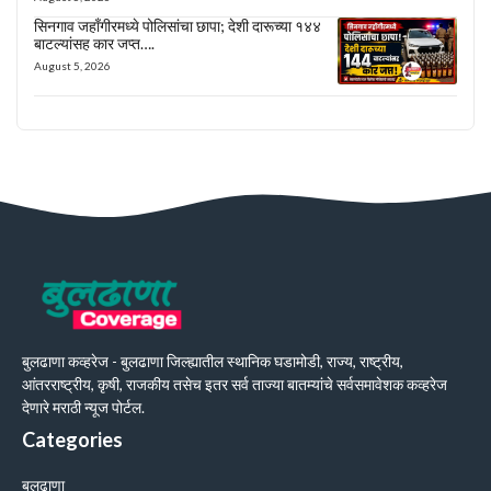
सिनगाव जहाँगीरमध्ये पोलिसांचा छापा; देशी दारूच्या १४४
बाटल्यांसह कार जप्त….
August 5, 2026
बुलढाणा कव्हरेज - बुलढाणा जिल्ह्यातील स्थानिक घडामोडी, राज्य, राष्ट्रीय,
आंतरराष्ट्रीय, कृषी, राजकीय तसेच इतर सर्व ताज्या बातम्यांचे सर्वसमावेशक कव्हरेज
देणारे मराठी न्यूज पोर्टल.
Categories
बुलढाणा