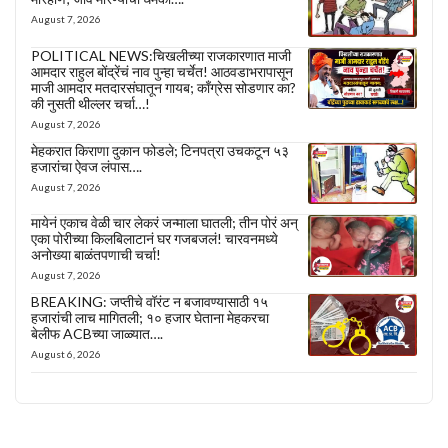
August 7, 2026
POLITICAL NEWS:चिखलीच्या राजकारणात माजी
आमदार राहुल बोंद्रेंचं नाव पुन्हा चर्चेत! आठवडाभरापासून
माजी आमदार मतदारसंघातून गायब; काँग्रेस सोडणार का?
की नुसती थील्लर चर्चा…!
August 7, 2026
मेहकरात किराणा दुकान फोडले; टिनपत्रा उचकटून ५३
हजारांचा ऐवज लंपास….
August 7, 2026
मायेनं एकाच वेळी चार लेकरं जन्माला घातली; तीन पोरं अन्
एका पोरीच्या किलबिलाटानं घर गजबजलं! चारवनमध्ये
अनोख्या बाळंतपणाची चर्चा!
August 7, 2026
BREAKING: जप्तीचे वॉरंट न बजावण्यासाठी १५
हजारांची लाच मागितली; १० हजार घेताना मेहकरचा
बेलीफ ACBच्या जाळ्यात….
August 6, 2026