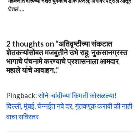
मेहकरात दारूच्या नशेत युवकाचं डोकं फिरलं; अंगावर पेट्रोल ओतून
घेतलं….
2 thoughts on “अतिवृष्टीच्या संकटात
शेतकऱ्यांसोबत मजबुतीने उभे राहू; नुकसानग्रस्त
भागाचे पंचनामे करण्याचे प्रशासनाला आमदार
महाले यांचे आवाहन..”
Pingback:
सोने-चांदीच्या किमती कोसळल्या!
दिल्ली, मुंबई, चेन्नईत नवे दर, गुंतवणूक करावी की नाही
वाचा सविस्तर