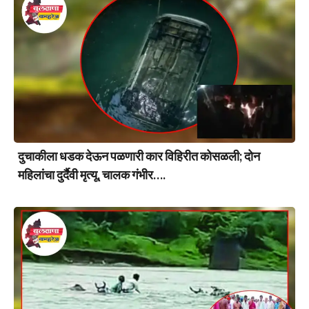
दुचाकीला धडक देऊन पळणारी कार विहिरीत कोसळली; दोन
महिलांचा दुर्दैवी मृत्यू, चालक गंभीर….