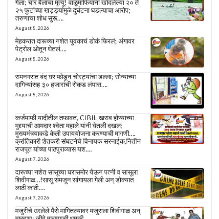
गेला; चार बैलांचा मृत्यू! वाळूमाफियांनी खोदलेल्या २० ते
२५ फुटांच्या खड्ड्यांमुळे दुर्घटना घडल्याचा आरोप;
तरुणाचा शोध सुरू….
August 8, 2026
मेहकरात दारूच्या नशेत युवकाचं डोकं फिरलं; अंगावर
पेट्रोल ओतून घेतलं….
August 8, 2026
रामनगरात बंद घर फोडून चोरट्यांचा डल्ला; सोन्याच्या
दागिन्यांसह ३० हजारांची रोकड लंपास….
August 8, 2026
कर्जमाफी यादीतील तफावत, CIBIL खराब होण्याच्या
मुद्द्याची आमदार श्वेता महाले यांनी घेतली दखल;
मुख्यमंत्र्याकडे केली उपाययोजना करण्याची मागणी….
क्रांतिकारी शेतकरी संघटनेचे विनायक सरनाईक,नितीन
राजपूत यांच्या पाठपुराव्यास यश….
August 7, 2026
दारूच्या नशेत सासूच्या घरासमोर येऊन पत्नी व सासूला
शिवीगाळ…!सासू समजून सांगायला गेली अन् डोक्यात
लाठी काठी….
August 7, 2026
मजुरीचे उरलेले पैसे मागितल्यावर मजुराला शिवीगाळ अन्
मारहाण; जीवे मारण्याची धमकी….