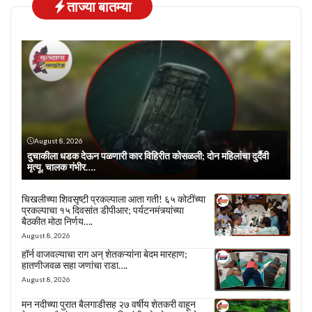
ताज्या बातम्या
August 8, 2026
दुचाकीला धडक देऊन पळणारी कार विहिरीत कोसळली; दोन महिलांचा दुर्दैवी
मृत्यू, चालक गंभीर….
चिखलीच्या शिवसृष्टी प्रकल्पाला आता गती! ६५ कोटींच्या
प्रकल्पाचा १५ दिवसांत डीपीआर; पर्यटनमंत्र्यांच्या
बैठकीत मोठा निर्णय….
August 8, 2026
हॉर्न वाजवल्याचा राग अन् शेतकऱ्यांना बेदम मारहाण;
हातणीजवळ सहा जणांचा राडा….
August 8, 2026
मन नदीच्या पुरात बैलगाडीसह २७ वर्षीय शेतकरी वाहून