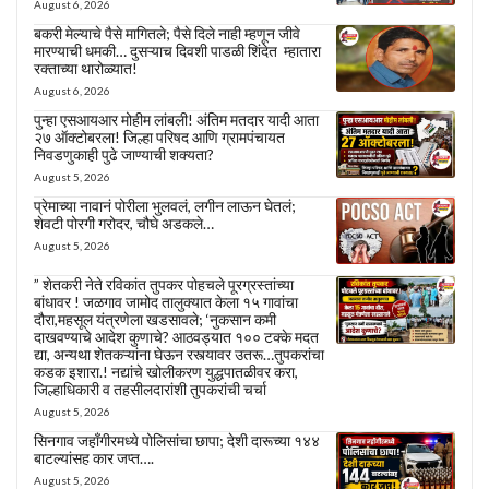
August 6, 2026
बकरी मेल्याचे पैसे मागितले; पैसे दिले नाही म्हणून जीवे
मारण्याची धमकी… दुसऱ्याच दिवशी पाडळी शिंदेत म्हातारा
रक्ताच्या थारोळ्यात!
August 6, 2026
पुन्हा एसआयआर मोहीम लांबली! अंतिम मतदार यादी आता
२७ ऑक्टोबरला! जिल्हा परिषद आणि ग्रामपंचायत
निवडणुकाही पुढे जाण्याची शक्यता?
August 5, 2026
प्रेमाच्या नावानं पोरीला भुलवलं, लगीन लाऊन घेतलं;
शेवटी पोरगी गरोदर, चौघे अडकले…
August 5, 2026
” शेतकरी नेते रविकांत तुपकर पोहचले पूरग्रस्तांच्या
बांधावर ! जळगाव जामोद तालुक्यात केला १५ गावांचा
दौरा,महसूल यंत्रणेला खडसावले; ‘नुकसान कमी
दाखवण्याचे आदेश कुणाचे? आठवड्यात १०० टक्के मदत
द्या, अन्यथा शेतकऱ्यांना घेऊन रस्त्यावर उतरू…तुपकरांचा
कडक इशारा.! नद्यांचे खोलीकरण युद्धपातळीवर करा,
जिल्हाधिकारी व तहसीलदारांशी तुपकरांची चर्चा
August 5, 2026
सिनगाव जहाँगीरमध्ये पोलिसांचा छापा; देशी दारूच्या १४४
बाटल्यांसह कार जप्त….
August 5, 2026