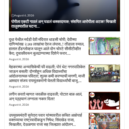
August 6, 2026
पोरीला एकटी गाठलं अन् घडलं धक्कादायक; संशयित आरोपीला अटक! चिखली
तालुक्यातील घटना…
दुधा येथील मर्दडी देवी मंदिरात धाडसी चोरी; देवीच्या
दागिन्यांसह २.७७ लाखांचा ऐवज लंपास..! तोंडाला रुमाल,
हातात हँडग्लोव्हज घालून आले दोन चोरटे सीसीटीव्हीत
कैद; दुचाकीवरून बुलढाण्याच्या दिशेने फरार….
August 6, 2026
मेहकरच्या अभ्यासिकेची फी वाढली; पोरं थेट नगरपालिकेत
जाऊन बसली! दोनशेहून अधिक विद्यार्थ्यांचा
आंदोलनात्मक पवित्रा; शुल्क कमी करण्याची मागणी, माजी
आमदार संजय रायमूलकरांनी घेतली विद्यार्थ्यांची बाजू….
August 6, 2026
लगीन करतो म्हणत जवळीक वाढवली; पोटात बाळ आलं,
अन् पठ्ठ्यानं लग्नाला नकार दिला!
August 6, 2026
उपमुख्यमंत्री सुनेत्रा पवार यांच्यावरील कथित आक्षेपार्ह
वक्तव्याचा राष्ट्रवादीकडून निषेध; सिंदखेड राजा,
चिखलीत, देऊळगाव राजा सह जिल्ह्यात आंदोलन…