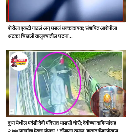
पोरीला एकटी गाठलं अन् घडलं धक्कादायक; संशयित आरोपीला
अटक! चिखली तालुक्यातील घटना…
दुधा येथील मर्दडी देवी मंदिरात धाडसी चोरी; देवीच्या दागिन्यांसह
२.७७ लाखांचा ऐवज लंपास..! तोंडाला रुमाल, हातात हँडग्लोव्हज