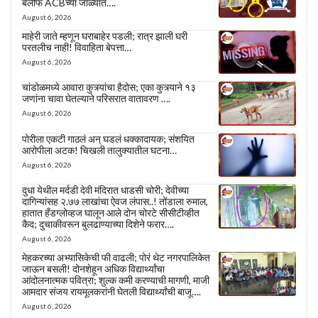
बेलीफ ACBच्या जाळ्यात….
August 6, 2026
माहेरी जाते म्हणून घराबाहेर पडली; रात्र झाली घरी
परतलीच नाही! विवाहिता बेपत्ता…
August 6, 2026
चांडोळमध्ये आवारा कुत्र्यांचा हैदोस; एका कुत्र्याने १३
जणांना चावा घेतल्याने परिसरात वातावरण ….
August 6, 2026
पोरीला एकटी गाठलं अन् घडलं धक्कादायक; संशयित
आरोपीला अटक! चिखली तालुक्यातील घटना…
August 6, 2026
दुधा येथील मर्दडी देवी मंदिरात धाडसी चोरी; देवीच्या
दागिन्यांसह २.७७ लाखांचा ऐवज लंपास..! तोंडाला रुमाल,
हातात हँडग्लोव्हज घालून आले दोन चोरटे सीसीटीव्हीत
कैद; दुचाकीवरून बुलढाण्याच्या दिशेने फरार….
August 6, 2026
मेहकरच्या अभ्यासिकेची फी वाढली; पोरं थेट नगरपालिकेत
जाऊन बसली! दोनशेहून अधिक विद्यार्थ्यांचा
आंदोलनात्मक पवित्रा; शुल्क कमी करण्याची मागणी, माजी
आमदार संजय रायमूलकरांनी घेतली विद्यार्थ्यांची बाजू….
August 6, 2026