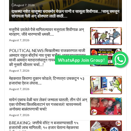
August 7, 2026
दारूच्या नशेत सासूच्या घरासमोर येऊन पत्नी व सासूला शिवीगाळ…!सासू समजून
सांगायला गेली अन् डोक्यात लाठी काठी….
मजुरीचे उरलेले पैसे मागितल्यावर मजुराला शिवीगाळ अन्
मारहाण; जीवे मारण्याची धमकी….
August 7, 2026
POLITICAL NEWS:चिखलीच्या राजकारणात माजी
आमदार राहुल बोंद्रेंचं नाव पुन्हा चर्चेत! आठवडाभरापासून
WhatsApp Join Group!
माजी आमदार मतदारसंघातून गायब; काँग्रेस सोडणार का?
की नुसती थील्लर चर्चा…!
August 7, 2026
मेहकरात किराणा दुकान फोडले; टिनपत्रा उचकटून ५३
हजारांचा ऐवज लंपास….
August 7, 2026
मायेनं एकाच वेळी चार लेकरं जन्माला घातली; तीन पोरं अन्
एका पोरीच्या किलबिलाटानं घर गजबजलं! चारवनमध्ये
अनोख्या बाळंतपणाची चर्चा!
August 7, 2026
BREAKING: जप्तीचे वॉरंट न बजावण्यासाठी १५
हजारांची लाच मागितली; १० हजार घेताना मेहकरचा