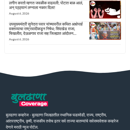
लगीन करतो म्हणत जवळीक वाढवली; पोटात बाळ आलं,
अन् पठ्ठ्यानं लग्नाला नकार दिला!
August 6, 2026
उपमुख्यमंत्री सुनेत्रा पवार यांच्यावरील कथित आक्षेपार्ह
वक्तव्याचा राष्ट्रवादीकडून निषेध; सिंदखेड राजा,
चिखलीत, देऊळगाव राजा सह जिल्ह्यात आंदोलन…
August 6, 2026
बुलढाणा कव्हरेज - बुलढाणा जिल्ह्यातील स्थानिक घडामोडी, राज्य, राष्ट्रीय,
आंतरराष्ट्रीय, कृषी, राजकीय तसेच इतर सर्व ताज्या बातम्यांचे सर्वसमावेशक कव्हरेज
देणारे मराठी न्यूज पोर्टल.