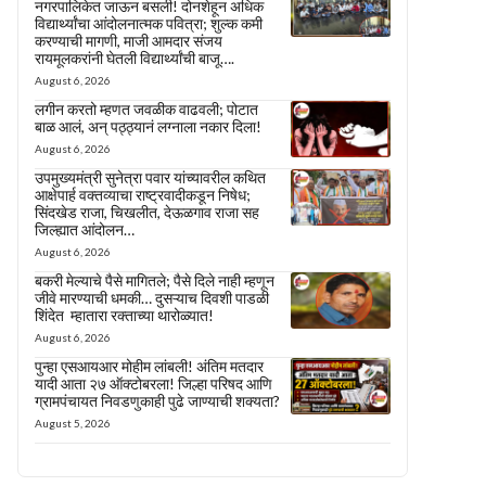
नगरपालिकेत जाऊन बसली! दोनशेहून अधिक
विद्यार्थ्यांचा आंदोलनात्मक पवित्रा; शुल्क कमी
करण्याची मागणी, माजी आमदार संजय
रायमूलकरांनी घेतली विद्यार्थ्यांची बाजू….
August 6, 2026
लगीन करतो म्हणत जवळीक वाढवली; पोटात
बाळ आलं, अन् पठ्ठ्यानं लग्नाला नकार दिला!
August 6, 2026
उपमुख्यमंत्री सुनेत्रा पवार यांच्यावरील कथित
आक्षेपार्ह वक्तव्याचा राष्ट्रवादीकडून निषेध;
सिंदखेड राजा, चिखलीत, देऊळगाव राजा सह
जिल्ह्यात आंदोलन…
August 6, 2026
बकरी मेल्याचे पैसे मागितले; पैसे दिले नाही म्हणून
जीवे मारण्याची धमकी… दुसऱ्याच दिवशी पाडळी
शिंदेत म्हातारा रक्ताच्या थारोळ्यात!
August 6, 2026
पुन्हा एसआयआर मोहीम लांबली! अंतिम मतदार
यादी आता २७ ऑक्टोबरला! जिल्हा परिषद आणि
ग्रामपंचायत निवडणुकाही पुढे जाण्याची शक्यता?
August 5, 2026