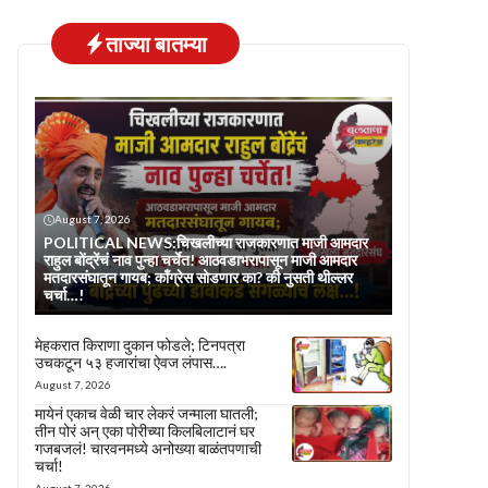
ताज्या बातम्या
August 7, 2026
POLITICAL NEWS:चिखलीच्या राजकारणात माजी आमदार
राहुल बोंद्रेंचं नाव पुन्हा चर्चेत! आठवडाभरापासून माजी आमदार
मतदारसंघातून गायब; काँग्रेस सोडणार का? की नुसती थील्लर
चर्चा…!
मेहकरात किराणा दुकान फोडले; टिनपत्रा
उचकटून ५३ हजारांचा ऐवज लंपास….
August 7, 2026
मायेनं एकाच वेळी चार लेकरं जन्माला घातली;
तीन पोरं अन् एका पोरीच्या किलबिलाटानं घर
गजबजलं! चारवनमध्ये अनोख्या बाळंतपणाची
चर्चा!