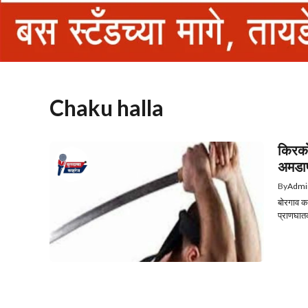
Chaku halla
किरको
अमडाप
By
Admi
बोरगाव क
प्राणघात