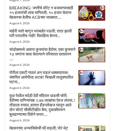
August 7, 2026
BREAKING: जप्तीचे वॉरंट न बजावण्यासाठी
१५ हजारांची लाच मागितली; १० हजार घेताना
मेहकरचा बेलीफ ACBच्या जाळ्यात….
August 6, 2026
माहेरी जाते म्हणून घराबाहेर पडली; रात्र झाली
घरी परतलीच नाही! विवाहिता बेपत्ता…
August 6, 2026
चांडोळमध्ये आवारा कुत्र्यांचा हैदोस; एका कुत्र्याने
१३ जणांना चावा घेतल्याने परिसरात वातावरण
….
August 6, 2026
पोरीला एकटी गाठलं अन् घडलं धक्कादायक;
संशयित आरोपीला अटक! चिखली तालुक्यातील
घटना…
August 6, 2026
दुधा येथील मर्दडी देवी मंदिरात धाडसी चोरी;
देवीच्या दागिन्यांसह २.७७ लाखांचा ऐवज लंपास..!
तोंडाला रुमाल, हातात हँडग्लोव्हज घालून आले
दोन चोरटे सीसीटीव्हीत कैद; दुचाकीवरून
बुलढाण्याच्या दिशेने फरार….
August 6, 2026
मेहकरच्या अभ्यासिकेची फी वाढली; पोरं थेट