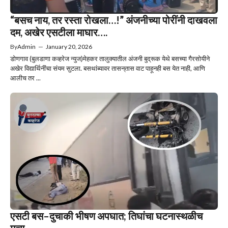
“बसच नाय, तर रस्ता रोखला…!” अंजनीच्या पोरींनी दाखवला
दम, अखेर एसटीला माघार….
By
Admin
—
January 20, 2026
डोणगाव (बुलडाणा कव्हरेज न्युज)मेहकर तालुक्यातील अंजनी बुद्रूक येथे बसच्या गैरसोयीने
अखेर विद्यार्थिनींचा संयम सुटला. बसथांब्यावर तासन्‌तास वाट पाहूनही बस येत नाही, आणि
आलीच तर ...
एसटी बस–दुचाकी भीषण अपघात; तिघांचा घटनास्थळीच
मृत्यू….