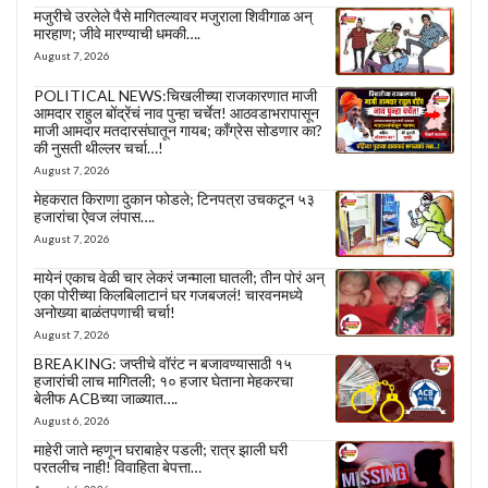
मजुरीचे उरलेले पैसे मागितल्यावर मजुराला शिवीगाळ अन्
मारहाण; जीवे मारण्याची धमकी….
August 7, 2026
POLITICAL NEWS:चिखलीच्या राजकारणात माजी
आमदार राहुल बोंद्रेंचं नाव पुन्हा चर्चेत! आठवडाभरापासून
माजी आमदार मतदारसंघातून गायब; काँग्रेस सोडणार का?
की नुसती थील्लर चर्चा…!
August 7, 2026
मेहकरात किराणा दुकान फोडले; टिनपत्रा उचकटून ५३
हजारांचा ऐवज लंपास….
August 7, 2026
मायेनं एकाच वेळी चार लेकरं जन्माला घातली; तीन पोरं अन्
एका पोरीच्या किलबिलाटानं घर गजबजलं! चारवनमध्ये
अनोख्या बाळंतपणाची चर्चा!
August 7, 2026
BREAKING: जप्तीचे वॉरंट न बजावण्यासाठी १५
हजारांची लाच मागितली; १० हजार घेताना मेहकरचा
बेलीफ ACBच्या जाळ्यात….
August 6, 2026
माहेरी जाते म्हणून घराबाहेर पडली; रात्र झाली घरी
परतलीच नाही! विवाहिता बेपत्ता…