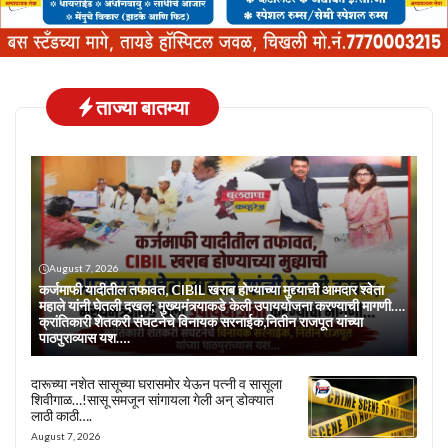
ताज्या बातम्या
August 7, 2026
कर्जमाफी यादीतील तफावत, CIBIL खराब होण्याच्या मुद्द्याची आमदार श्वेता
महाले यांनी घेतली दखल; मुख्यमंत्र्याकडे केली उपाययोजना करण्याची मागणी….
क्रांतिकारी शेतकरी संघटनेचे विनायक सरनाईक,नितीन राजपूत यांच्या
पाठपुराव्यास यश….
दारूच्या नशेत सासूच्या घरासमोर येऊन पत्नी व सासूला
शिवीगाळ…!सासू समजून सांगायला गेली अन् डोक्यात
लाठी काठी….
August 7, 2026