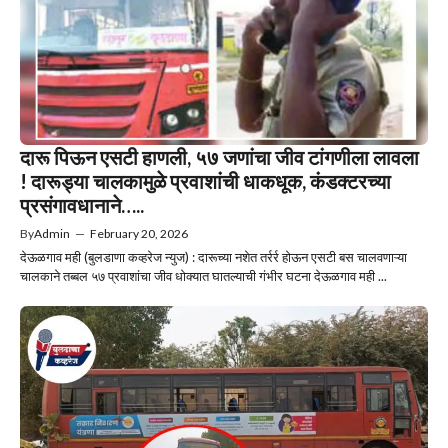
दारू पिऊन एसटी हाणली, ५७ जणांचा जीव टांगणीला लावला
! दारूड्या चालकामुळे प्रवाशांची धाकधूक, कंडक्टरच्या
प्रसंगावधानाने…..
By
Admin
—
February 20, 2026
देऊळगाव मही (बुलडाणा कव्हरेज न्युज) : दारूच्या नशेत तर्रर्र होऊन एसटी बस चालवणाऱ्या
चालकाने तब्बल ५७ प्रवाशांचा जीव धोक्यात घातल्याची गंभीर घटना देऊळगाव मही ...