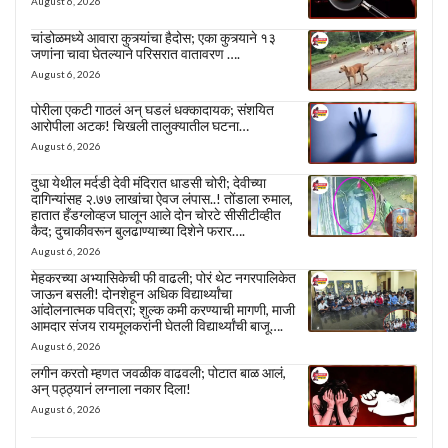
August 6, 2026
चांडोळमध्ये आवारा कुत्र्यांचा हैदोस; एका कुत्र्याने १३
जणांना चावा घेतल्याने परिसरात वातावरण ….
August 6, 2026
पोरीला एकटी गाठलं अन् घडलं धक्कादायक; संशयित
आरोपीला अटक! चिखली तालुक्यातील घटना…
August 6, 2026
दुधा येथील मर्दडी देवी मंदिरात धाडसी चोरी; देवीच्या
दागिन्यांसह २.७७ लाखांचा ऐवज लंपास..! तोंडाला रुमाल,
हातात हँडग्लोव्हज घालून आले दोन चोरटे सीसीटीव्हीत
कैद; दुचाकीवरून बुलढाण्याच्या दिशेने फरार….
August 6, 2026
मेहकरच्या अभ्यासिकेची फी वाढली; पोरं थेट नगरपालिकेत
जाऊन बसली! दोनशेहून अधिक विद्यार्थ्यांचा
आंदोलनात्मक पवित्रा; शुल्क कमी करण्याची मागणी, माजी
आमदार संजय रायमूलकरांनी घेतली विद्यार्थ्यांची बाजू….
August 6, 2026
लगीन करतो म्हणत जवळीक वाढवली; पोटात बाळ आलं,
अन् पठ्ठ्यानं लग्नाला नकार दिला!
August 6, 2026