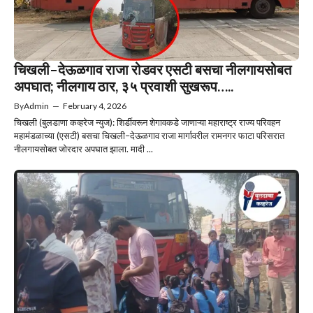
चिखली–देऊळगाव राजा रोडवर एसटी बसचा नीलगायसोबत
अपघात; नीलगाय ठार, ३५ प्रवाशी सुखरूप…..
By
Admin
—
February 4, 2026
चिखली (बुलडाणा कव्हरेज न्युज): शिर्डीवरून शेगावकडे जाणाऱ्या महाराष्ट्र राज्य परिवहन
महामंडळाच्या (एसटी) बसचा चिखली–देऊळगाव राजा मार्गावरील रामनगर फाटा परिसरात
नीलगायसोबत जोरदार अपघात झाला. मादी ...