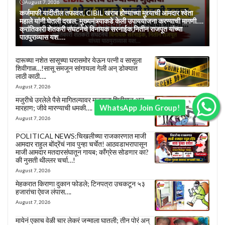
August 7, 2026
कर्जमाफी यादीतील तफावत, CIBIL खराब होण्याच्या मुद्द्याची आमदार श्वेता
महाले यांनी घेतली दखल; मुख्यमंत्र्याकडे केली उपाययोजना करण्याची मागणी….
क्रांतिकारी शेतकरी संघटनेचे विनायक सरनाईक,नितीन राजपूत यांच्या
पाठपुराव्यास यश….
दारूच्या नशेत सासूच्या घरासमोर येऊन पत्नी व सासूला
शिवीगाळ…!सासू समजून सांगायला गेली अन् डोक्यात
लाठी काठी….
August 7, 2026
मजुरीचे उरलेले पैसे मागितल्यावर मजुराला शिवीगाळ अन्
WhatsApp Join Group!
मारहाण; जीवे मारण्याची धमकी….
August 7, 2026
POLITICAL NEWS:चिखलीच्या राजकारणात माजी
आमदार राहुल बोंद्रेंचं नाव पुन्हा चर्चेत! आठवडाभरापासून
माजी आमदार मतदारसंघातून गायब; काँग्रेस सोडणार का?
की नुसती थील्लर चर्चा…!
August 7, 2026
मेहकरात किराणा दुकान फोडले; टिनपत्रा उचकटून ५३
हजारांचा ऐवज लंपास….
August 7, 2026
मायेनं एकाच वेळी चार लेकरं जन्माला घातली; तीन पोरं अन्