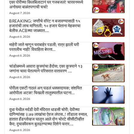
एका पोरीच्या किलबिलाटानं घर गजबजलं! चारवनमध्ये
अनोख्या बाळंतपणाची चर्चा!
August 7, 2026
BREAKING: जप्तीचे वॉरंट न बजावण्यासाठी १५
हजारांची लाच मागितली; १० हजार घेताना मेहकरचा
बेलीफ ACBच्या जाळ्यात….
August 6, 2026
माहेरी जाते म्हणून घराबाहेर पडली; रात्र झाली घरी
परतलीच नाही! विवाहिता बेपत्ता…
August 6, 2026
चांडोळमध्ये आवारा कुत्र्यांचा हैदोस; एका कुत्र्याने १३
जणांना चावा घेतल्याने परिसरात वातावरण ….
August 6, 2026
पोरीला एकटी गाठलं अन् घडलं धक्कादायक; संशयित
आरोपीला अटक! चिखली तालुक्यातील घटना…
August 6, 2026
दुधा येथील मर्दडी देवी मंदिरात धाडसी चोरी; देवीच्या
दागिन्यांसह २.७७ लाखांचा ऐवज लंपास..! तोंडाला रुमाल,
हातात हँडग्लोव्हज घालून आले दोन चोरटे सीसीटीव्हीत
कैद; दुचाकीवरून बुलढाण्याच्या दिशेने फरार….
August 6, 2026