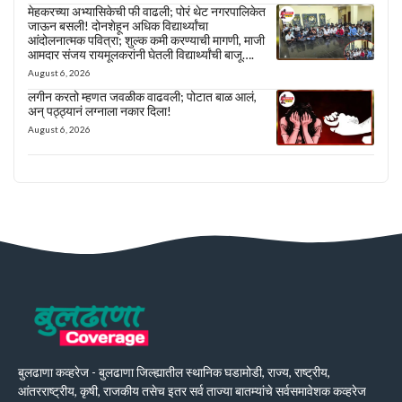
मेहकरच्या अभ्यासिकेची फी वाढली; पोरं थेट नगरपालिकेत
जाऊन बसली! दोनशेहून अधिक विद्यार्थ्यांचा
आंदोलनात्मक पवित्रा; शुल्क कमी करण्याची मागणी, माजी
आमदार संजय रायमूलकरांनी घेतली विद्यार्थ्यांची बाजू….
August 6, 2026
लगीन करतो म्हणत जवळीक वाढवली; पोटात बाळ आलं,
अन् पठ्ठ्यानं लग्नाला नकार दिला!
August 6, 2026
बुलढाणा कव्हरेज - बुलढाणा जिल्ह्यातील स्थानिक घडामोडी, राज्य, राष्ट्रीय,
आंतरराष्ट्रीय, कृषी, राजकीय तसेच इतर सर्व ताज्या बातम्यांचे सर्वसमावेशक कव्हरेज