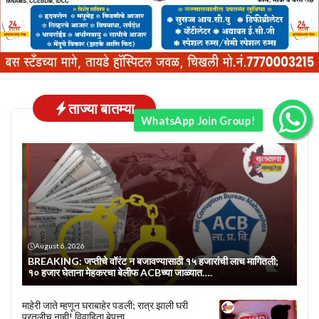
ताज्या बातम्या
WhatsApp Join Group!
August 6, 2026
BREAKING: जप्तीचे वॉरंट न बजावण्यासाठी १५ हजारांची लाच मागितली;
१० हजार घेताना मेहकरचा बेलीफ ACBच्या जाळ्यात….
माहेरी जाते म्हणून घराबाहेर पडली; रात्र झाली घरी
परतलीच नाही! विवाहिता बेपत्ता…