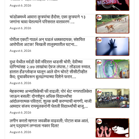
August 6, 2026
चांडोळमध्ये आवारा कुत्र्यांचा हैदोस; एका कुत्र्याने १३
जणांना चावा घेतल्याने परिसरात वातावरण ….
August 6, 2026
पोरीला एकटी गाठलं अन् घडलं धक्कादायक; संशयित
आरोपीला अटक! चिखली तालुक्यातील घटना…
August 6, 2026
दुधा येथील मर्दडी देवी मंदिरात धाडसी चोरी; देवीच्या
दागिन्यांसह २.७७ लाखांचा ऐवज लंपास..! तोंडाला रुमाल,
हातात हँडग्लोव्हज घालून आले दोन चोरटे सीसीटीव्हीत
कैद; दुचाकीवरून बुलढाण्याच्या दिशेने फरार….
August 6, 2026
मेहकरच्या अभ्यासिकेची फी वाढली; पोरं थेट नगरपालिकेत
जाऊन बसली! दोनशेहून अधिक विद्यार्थ्यांचा
आंदोलनात्मक पवित्रा; शुल्क कमी करण्याची मागणी, माजी
आमदार संजय रायमूलकरांनी घेतली विद्यार्थ्यांची बाजू….
August 6, 2026
लगीन करतो म्हणत जवळीक वाढवली; पोटात बाळ आलं,
अन् पठ्ठ्यानं लग्नाला नकार दिला!
August 6, 2026