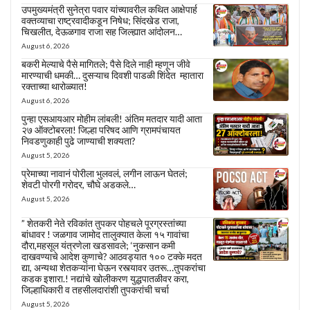
उपमुख्यमंत्री सुनेत्रा पवार यांच्यावरील कथित आक्षेपार्ह
वक्तव्याचा राष्ट्रवादीकडून निषेध; सिंदखेड राजा,
चिखलीत, देऊळगाव राजा सह जिल्ह्यात आंदोलन…
August 6, 2026
बकरी मेल्याचे पैसे मागितले; पैसे दिले नाही म्हणून जीवे
मारण्याची धमकी… दुसऱ्याच दिवशी पाडळी शिंदेत म्हातारा
रक्ताच्या थारोळ्यात!
August 6, 2026
पुन्हा एसआयआर मोहीम लांबली! अंतिम मतदार यादी आता
२७ ऑक्टोबरला! जिल्हा परिषद आणि ग्रामपंचायत
निवडणुकाही पुढे जाण्याची शक्यता?
August 5, 2026
प्रेमाच्या नावानं पोरीला भुलवलं, लगीन लाऊन घेतलं;
शेवटी पोरगी गरोदर, चौघे अडकले…
August 5, 2026
” शेतकरी नेते रविकांत तुपकर पोहचले पूरग्रस्तांच्या
बांधावर ! जळगाव जामोद तालुक्यात केला १५ गावांचा
दौरा,महसूल यंत्रणेला खडसावले; ‘नुकसान कमी
दाखवण्याचे आदेश कुणाचे? आठवड्यात १०० टक्के मदत
द्या, अन्यथा शेतकऱ्यांना घेऊन रस्त्यावर उतरू…तुपकरांचा
कडक इशारा.! नद्यांचे खोलीकरण युद्धपातळीवर करा,
जिल्हाधिकारी व तहसीलदारांशी तुपकरांची चर्चा
August 5, 2026