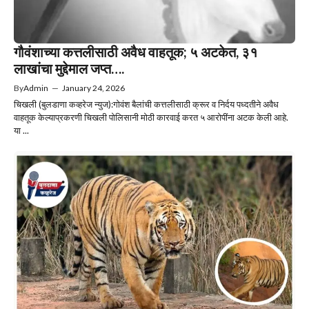
गौवंशाच्या कत्तलीसाठी अवैध वाहतूक; ५ अटकेत, ३१
लाखांचा मुद्देमाल जप्त….
By
Admin
—
January 24, 2026
चिखली (बुलडाणा कव्हरेज न्युज):गोवंश बैलांची कत्तलीसाठी क्रूर व निर्दय पध्दतीने अवैध
वाहतूक केल्याप्रकरणी चिखली पोलिसानी मोठी कारवाई करत ५ आरोपींना अटक केली आहे.
या ...