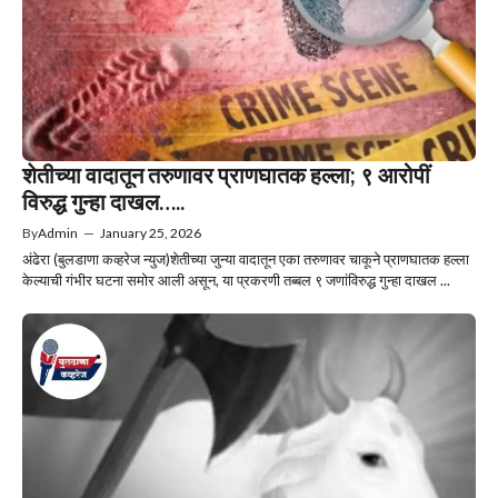
शेतीच्या वादातून तरुणावर प्राणघातक हल्ला; ९ आरोपीं
विरुद्ध गुन्हा दाखल…..
By
Admin
—
January 25, 2026
अंढेरा (बुलडाणा कव्हरेज न्युज)शेतीच्या जुन्या वादातून एका तरुणावर चाकूने प्राणघातक हल्ला
केल्याची गंभीर घटना समोर आली असून, या प्रकरणी तब्बल ९ जणांविरुद्ध गुन्हा दाखल ...