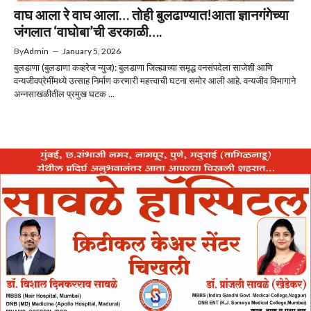
वाघ आला रे वाघ आला… तोही बुलढाण्यात!आता ज्ञानगंगेच्या
जंगलात ‘वाघोबा’ची डरकाळी….
By
Admin
—
January 5, 2026
बुलडाणा (बुलडाणा कव्हरेज न्युज): बुलडाणा जिल्ह्याच्या समृद्ध वनसंपदेला साजेशी आणि
वन्यजीवप्रेमींमध्ये उत्साह निर्माण करणारी महत्त्वाची घटना समोर आली आहे. वन्यजीव विभागाने
अन्नसाखळीतील प्रमुख घटक ...