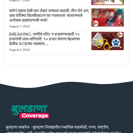
मायेनं एकाच वेळी चार लेकरं जन्माला घातली; तीन पोरं अन्
एका पोरीच्या किलबिलाटानं घर गजबजलं! चारवनमध्ये
अनोख्या बाळंतपणाची चर्चा!
August 7, 2026
BREAKING: जप्तीचे वॉरंट न बजावण्यासाठी १५
हजारांची लाच मागितली; १० हजार घेताना मेहकरचा
बेलीफ ACBच्या जाळ्यात….
August 6, 2026
बुलढाणा कव्हरेज - बुलढाणा जिल्ह्यातील स्थानिक घडामोडी, राज्य, राष्ट्रीय,