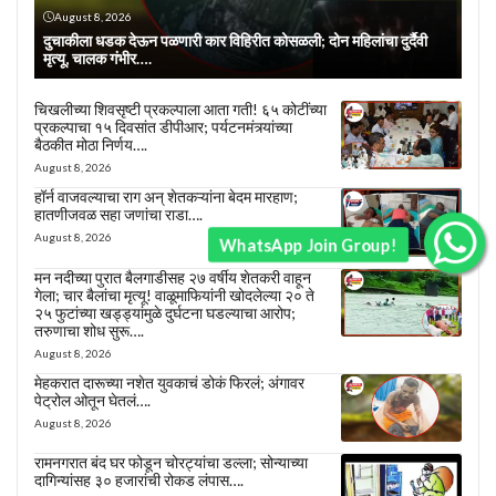
August 8, 2026
दुचाकीला धडक देऊन पळणारी कार विहिरीत कोसळली; दोन महिलांचा दुर्दैवी
मृत्यू, चालक गंभीर….
चिखलीच्या शिवसृष्टी प्रकल्पाला आता गती! ६५ कोटींच्या
प्रकल्पाचा १५ दिवसांत डीपीआर; पर्यटनमंत्र्यांच्या
बैठकीत मोठा निर्णय….
August 8, 2026
हॉर्न वाजवल्याचा राग अन् शेतकऱ्यांना बेदम मारहाण;
हातणीजवळ सहा जणांचा राडा….
August 8, 2026
WhatsApp Join Group!
मन नदीच्या पुरात बैलगाडीसह २७ वर्षीय शेतकरी वाहून
गेला; चार बैलांचा मृत्यू! वाळूमाफियांनी खोदलेल्या २० ते
२५ फुटांच्या खड्ड्यांमुळे दुर्घटना घडल्याचा आरोप;
तरुणाचा शोध सुरू….
August 8, 2026
मेहकरात दारूच्या नशेत युवकाचं डोकं फिरलं; अंगावर
पेट्रोल ओतून घेतलं….
August 8, 2026
रामनगरात बंद घर फोडून चोरट्यांचा डल्ला; सोन्याच्या
दागिन्यांसह ३० हजारांची रोकड लंपास….