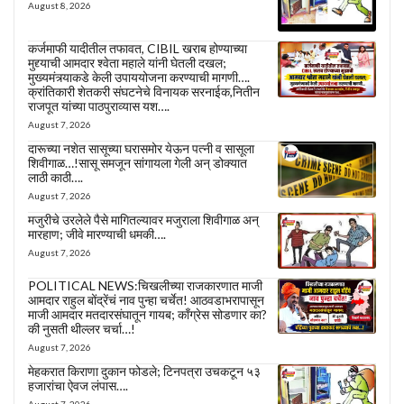
August 8, 2026
कर्जमाफी यादीतील तफावत, CIBIL खराब होण्याच्या
मुद्द्याची आमदार श्वेता महाले यांनी घेतली दखल;
मुख्यमंत्र्याकडे केली उपाययोजना करण्याची मागणी….
क्रांतिकारी शेतकरी संघटनेचे विनायक सरनाईक,नितीन
राजपूत यांच्या पाठपुराव्यास यश….
August 7, 2026
दारूच्या नशेत सासूच्या घरासमोर येऊन पत्नी व सासूला
शिवीगाळ…!सासू समजून सांगायला गेली अन् डोक्यात
लाठी काठी….
August 7, 2026
मजुरीचे उरलेले पैसे मागितल्यावर मजुराला शिवीगाळ अन्
मारहाण; जीवे मारण्याची धमकी….
August 7, 2026
POLITICAL NEWS:चिखलीच्या राजकारणात माजी
आमदार राहुल बोंद्रेंचं नाव पुन्हा चर्चेत! आठवडाभरापासून
माजी आमदार मतदारसंघातून गायब; काँग्रेस सोडणार का?
की नुसती थील्लर चर्चा…!
August 7, 2026
मेहकरात किराणा दुकान फोडले; टिनपत्रा उचकटून ५३
हजारांचा ऐवज लंपास….
August 7, 2026