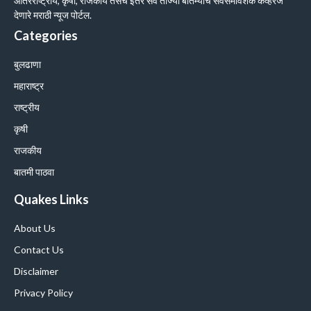
आंतरराष्ट्रीय, कृषी, राजकीय तसेच इतर सर्व ताज्या बातम्यांचे सर्वसमावेशक कव्हरेज
देणारे मराठी न्यूज पोर्टल.
Categories
बुलढाणा
महाराष्ट्र
राष्ट्रीय
कृषी
राजकीय
बातमी पाठवा
Quakes Links
About Us
Contact Us
Disclaimer
Privacy Policy