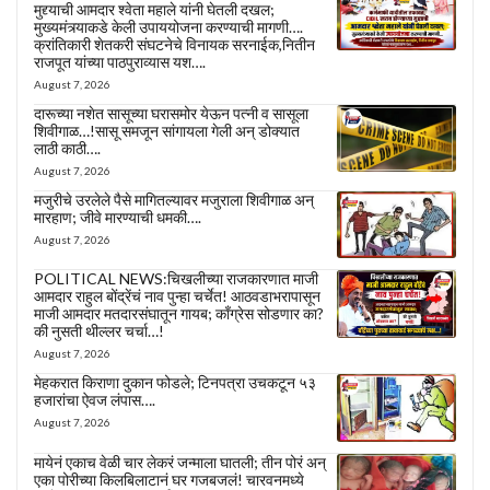
मुद्द्याची आमदार श्वेता महाले यांनी घेतली दखल;
मुख्यमंत्र्याकडे केली उपाययोजना करण्याची मागणी….
क्रांतिकारी शेतकरी संघटनेचे विनायक सरनाईक,नितीन
राजपूत यांच्या पाठपुराव्यास यश….
August 7, 2026
दारूच्या नशेत सासूच्या घरासमोर येऊन पत्नी व सासूला
शिवीगाळ…!सासू समजून सांगायला गेली अन् डोक्यात
लाठी काठी….
August 7, 2026
मजुरीचे उरलेले पैसे मागितल्यावर मजुराला शिवीगाळ अन्
मारहाण; जीवे मारण्याची धमकी….
August 7, 2026
POLITICAL NEWS:चिखलीच्या राजकारणात माजी
आमदार राहुल बोंद्रेंचं नाव पुन्हा चर्चेत! आठवडाभरापासून
माजी आमदार मतदारसंघातून गायब; काँग्रेस सोडणार का?
की नुसती थील्लर चर्चा…!
August 7, 2026
मेहकरात किराणा दुकान फोडले; टिनपत्रा उचकटून ५३
हजारांचा ऐवज लंपास….
August 7, 2026
मायेनं एकाच वेळी चार लेकरं जन्माला घातली; तीन पोरं अन्
एका पोरीच्या किलबिलाटानं घर गजबजलं! चारवनमध्ये