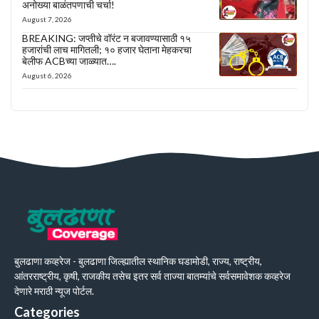
अनोख्या बाळंतपणाची चर्चा!
August 7, 2026
BREAKING: जप्तीचे वॉरंट न बजावण्यासाठी १५
हजारांची लाच मागितली; १० हजार घेताना मेहकरचा
बेलीफ ACBच्या जाळ्यात….
August 6, 2026
बुलढाणा कव्हरेज - बुलढाणा जिल्ह्यातील स्थानिक घडामोडी, राज्य, राष्ट्रीय,
आंतरराष्ट्रीय, कृषी, राजकीय तसेच इतर सर्व ताज्या बातम्यांचे सर्वसमावेशक कव्हरेज
देणारे मराठी न्यूज पोर्टल.
Categories