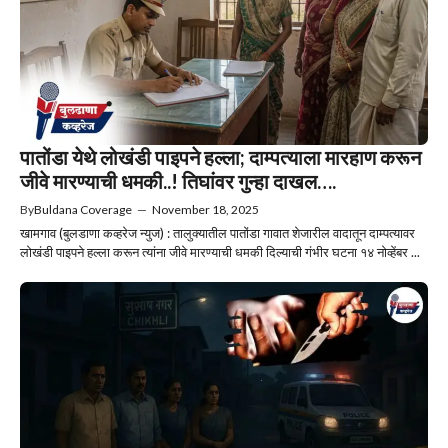
पातोंडा येथे लोखंडी पाइपने हल्ला; दाम्पत्याला मारहाण करून
जीवे मारण्याची धमकी..! तिघांवर गुन्हा दाखल….
By
Buldana Coverage
—
November 18, 2025
खामगाव (बुलडाणा कव्हरेज न्युज) : तालुक्यातील पातोंडा गावात शेजारील वादातून दाम्पत्यावर
लोखंडी पाइपने हल्ला करून त्यांना जीवे मारण्याची धमकी दिल्याची गंभीर घटना १४ नोव्हेंबर ...