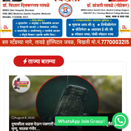
ताज्या बातम्या
August 8, 2026
WhatsApp Join Group!
दुचाकीला धडक देऊन पळणारी कार विहिरीत कोसळली; दोन महिलांचा दुर्दैवी
मृत्यू, चालक गंभीर….