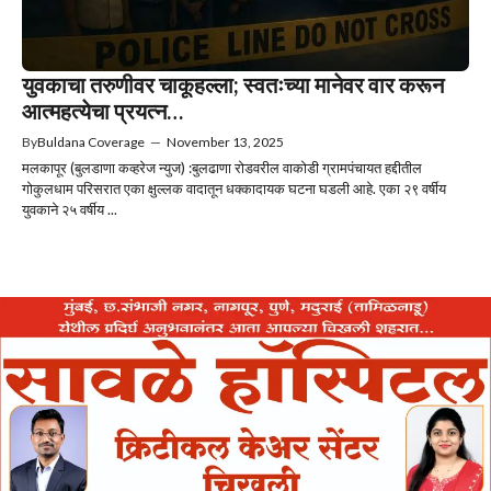
युवकाचा तरुणीवर चाकूहल्ला; स्वतःच्या मानेवर वार करून
आत्महत्येचा प्रयत्न…
By
Buldana Coverage
—
November 13, 2025
मलकापूर (बुलडाणा कव्हरेज न्युज) :बुलढाणा रोडवरील वाकोडी ग्रामपंचायत हद्दीतील
गोकुलधाम परिसरात एका क्षुल्लक वादातून धक्कादायक घटना घडली आहे. एका २९ वर्षीय
युवकाने २५ वर्षीय ...