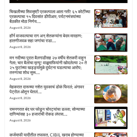
चिखलीच्या शिवसृष्टी प्रकल्पाला आता गती! ६५ कोटींच्या
प्रकल्पाचा १५ दिवसांत डीपीआर; पर्यटनमंत्र्यांच्या
बैठकीत मोठा निर्णय….
August 8, 2026
हॉर्न वाजवल्याचा राग अन् शेतकऱ्यांना बेदम मारहाण;
हातणीजवळ सहा जणांचा राडा….
August 8, 2026
मन नदीच्या पुरात बैलगाडीसह २७ वर्षीय शेतकरी वाहून
गेला; चार बैलांचा मृत्यू! वाळूमाफियांनी खोदलेल्या २० ते
२५ फुटांच्या खड्ड्यांमुळे दुर्घटना घडल्याचा आरोप;
तरुणाचा शोध सुरू….
August 8, 2026
मेहकरात दारूच्या नशेत युवकाचं डोकं फिरलं; अंगावर
पेट्रोल ओतून घेतलं….
August 8, 2026
रामनगरात बंद घर फोडून चोरट्यांचा डल्ला; सोन्याच्या
दागिन्यांसह ३० हजारांची रोकड लंपास….
August 8, 2026
कर्जमाफी यादीतील तफावत, CIBIL खराब होण्याच्या