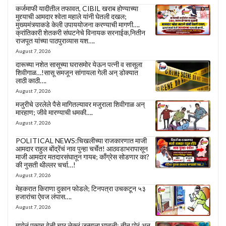
कर्जमाफी यादीतील तफावत, CIBIL खराब होण्याच्या
मुद्द्याची आमदार श्वेता महाले यांनी घेतली दखल;
मुख्यमंत्र्याकडे केली उपाययोजना करण्याची मागणी….
क्रांतिकारी शेतकरी संघटनेचे विनायक सरनाईक,नितीन
राजपूत यांच्या पाठपुराव्यास यश….
August 7, 2026
दारूच्या नशेत सासूच्या घरासमोर येऊन पत्नी व सासूला
शिवीगाळ…!सासू समजून सांगायला गेली अन् डोक्यात
लाठी काठी….
August 7, 2026
मजुरीचे उरलेले पैसे मागितल्यावर मजुराला शिवीगाळ अन्
मारहाण; जीवे मारण्याची धमकी….
August 7, 2026
POLITICAL NEWS:चिखलीच्या राजकारणात माजी
आमदार राहुल बोंद्रेंचं नाव पुन्हा चर्चेत! आठवडाभरापासून
माजी आमदार मतदारसंघातून गायब; काँग्रेस सोडणार का?
की नुसती थील्लर चर्चा…!
August 7, 2026
मेहकरात किराणा दुकान फोडले; टिनपत्रा उचकटून ५३
हजारांचा ऐवज लंपास….
August 7, 2026
मायेनं एकाच वेळी चार लेकरं जन्माला घातली; तीन पोरं अन्