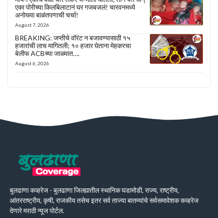
एका पोरीच्या किलबिलाटानं घर गजबजलं! चारवनमध्ये
अनोख्या बाळंतपणाची चर्चा!
August 7, 2026
BREAKING: जप्तीचे वॉरंट न बजावण्यासाठी १५
हजारांची लाच मागितली; १० हजार घेताना मेहकरचा
बेलीफ ACBच्या जाळ्यात….
August 6, 2026
बुलढाणा कव्हरेज - बुलढाणा जिल्ह्यातील स्थानिक घडामोडी, राज्य, राष्ट्रीय,
आंतरराष्ट्रीय, कृषी, राजकीय तसेच इतर सर्व ताज्या बातम्यांचे सर्वसमावेशक कव्हरेज
देणारे मराठी न्यूज पोर्टल.