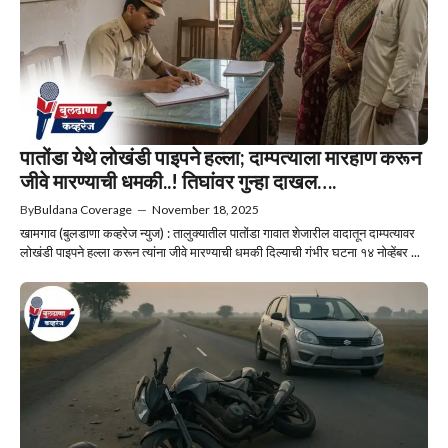
पातोंडा येथे लोखंडी पाइपने हल्ला; दाम्पत्याला मारहाण करून
जीवे मारण्याची धमकी..! तिघांवर गुन्हा दाखल….
By
Buldana Coverage
—
November 18, 2025
खामगाव (बुलडाणा कव्हरेज न्युज) : तालुक्यातील पातोंडा गावात शेजारील वादातून दाम्पत्यावर
लोखंडी पाइपने हल्ला करून त्यांना जीवे मारण्याची धमकी दिल्याची गंभीर घटना १४ नोव्हेंबर ...