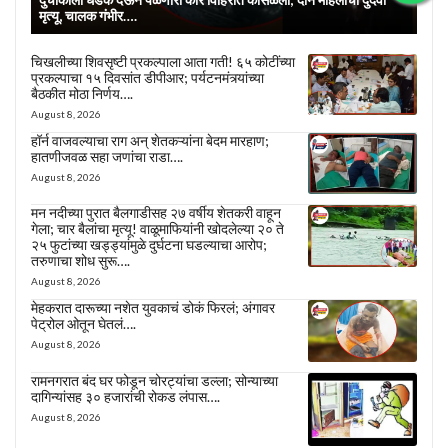
मृत्यू, चालक गंभीर….
चिखलीच्या शिवसृष्टी प्रकल्पाला आता गती! ६५ कोटींच्या
प्रकल्पाचा १५ दिवसांत डीपीआर; पर्यटनमंत्र्यांच्या
बैठकीत मोठा निर्णय….
August 8, 2026
हॉर्न वाजवल्याचा राग अन् शेतकऱ्यांना बेदम मारहाण;
हातणीजवळ सहा जणांचा राडा….
August 8, 2026
मन नदीच्या पुरात बैलगाडीसह २७ वर्षीय शेतकरी वाहून
गेला; चार बैलांचा मृत्यू! वाळूमाफियांनी खोदलेल्या २० ते
२५ फुटांच्या खड्ड्यांमुळे दुर्घटना घडल्याचा आरोप;
तरुणाचा शोध सुरू….
August 8, 2026
मेहकरात दारूच्या नशेत युवकाचं डोकं फिरलं; अंगावर
पेट्रोल ओतून घेतलं….
August 8, 2026
रामनगरात बंद घर फोडून चोरट्यांचा डल्ला; सोन्याच्या
दागिन्यांसह ३० हजारांची रोकड लंपास….
August 8, 2026